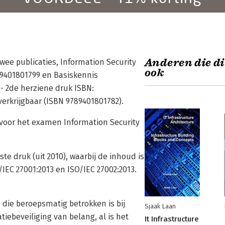
Anderen die di
twee publicaties, Information Security
ook
89401801799 en Basiskennis
 - 2de herziene druk ISBN:
verkrijgbaar (ISBN 9789401801782).
k voor het examen Information Security
te druk (uit 2010), waarbij de inhoud is
EC 27001:2013 en ISO/IEC 27002:2013.
 die beroepsmatig betrokken is bij
Sjaak Laan
atiebeveiliging van belang, al is het
It Infrastructure