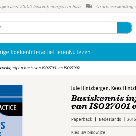
gen voor 23:00 besteld, morgen in huis
Gratis verzending
rige boeken
Interactief leren
Nu lezen
eveiliging op basis van ISO27001 en ISO27002
Jule Hintzbergen
,
Kees Hintz
Basiskennis in
van ISO27001 
Paperback
Nederlands
201
Kies uw bindwijze