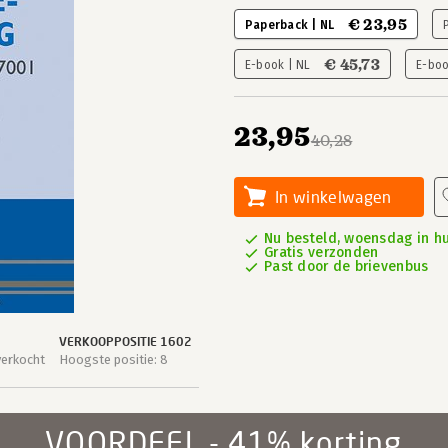
€ 23,95
Paperback | NL
€ 45,73
E-book | NL
E-boo
23,95
40,28
In winkelwagen
Nu besteld, woensdag in hu
Gratis verzonden
Past door de brievenbus
VERKOOPPOSITIE 1602
verkocht
Hoogste positie: 8
VOORDEEL - 41% korting