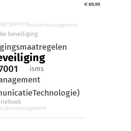
€ 89,95
ligingsbeleid
incidentmanagement
eke beveiliging
igingsmaatregelen
veiliging
27001
isms
management
municatieTechnologie)
driehoek
ncidentmanagement