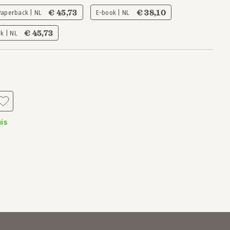
€ 45,73
€ 38,10
Paperback | NL
E-book | NL
€ 45,73
k | NL
is