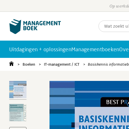
Op werkda
Uitdagingen + oplossingen
Managementboeken
Ove
Boeken
IT-management / ICT
Basiskennis informatieb