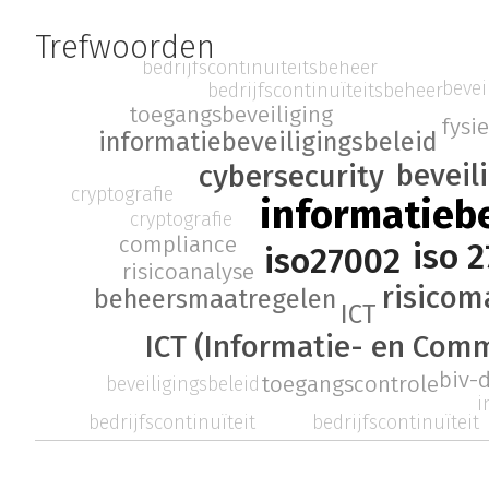
Trefwoorden
bedrijfscontinuïteitsbeheer
bevei
bedrijfscontinuïteitsbeheer
toegangsbeveiliging
fysi
informatiebeveiligingsbeleid
beveil
cybersecurity
cryptografie
informatiebe
cryptografie
compliance
iso 
iso27002
risicoanalyse
risico
beheersmaatregelen
ICT
ICT (Informatie- en Com
biv-
toegangscontrole
beveiligingsbeleid
i
bedrijfscontinuïteit
bedrijfscontinuïteit