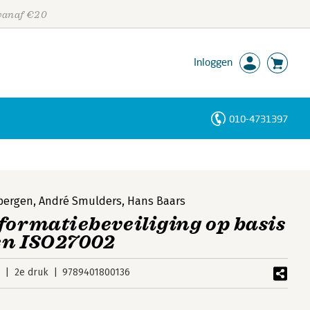
 vanaf €20
Inloggen
010-4731397
Personen
Trefwoorden
bergen
,
André Smulders
,
Hans Baars
formatiebeveiliging op basis
en ISO27002
6
2e druk
9789401800136