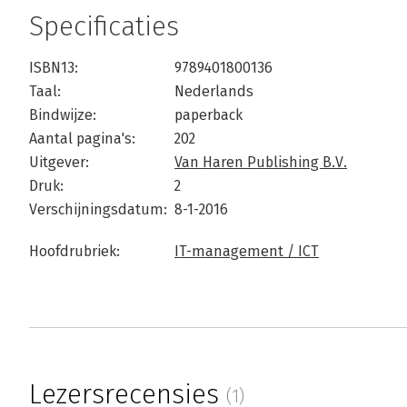
Specificaties
ISBN13:
9789401800136
Taal:
Nederlands
Bindwijze:
paperback
Aantal pagina's:
202
Uitgever:
Van Haren Publishing B.V.
Druk:
2
Verschijningsdatum:
8-1-2016
Hoofdrubriek:
IT-management / ICT
Lezersrecensies
(1)