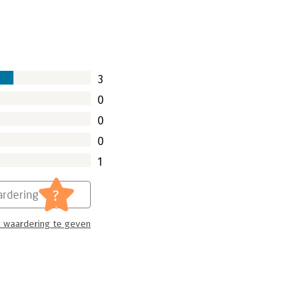
3
0
0
0
1
?
rdering
 waardering te geven