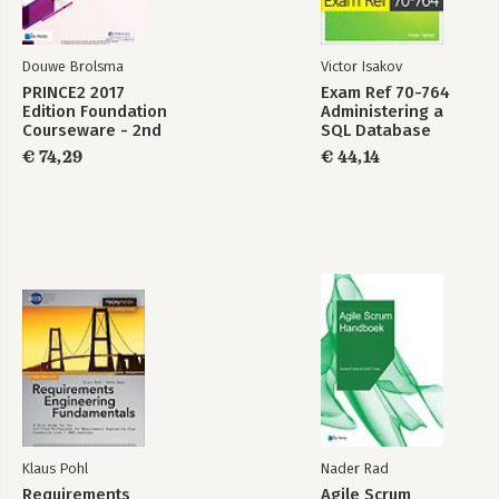
Douwe Brolsma
Victor Isakov
PRINCE2 2017
Exam Ref 70-764
Edition Foundation
Administering a
Courseware - 2nd
SQL Database
revised edition
Infrastructure
€ 74,29
€ 44,14
Agile Scrum
Agile Scrum
Handboek
Handboek
Bekijk alle boeken
Klaus Pohl
Nader Rad
Requirements
Agile Scrum