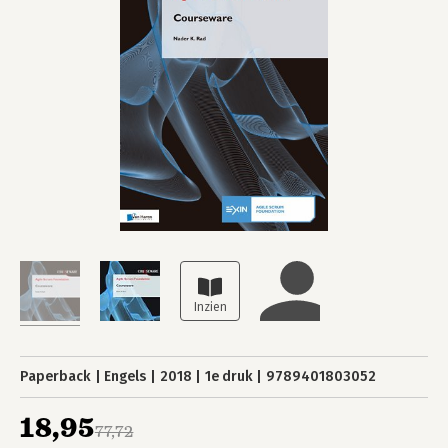
Paperback
Engels
2018
1e druk
9789401803052
18,95
77,72