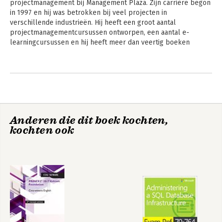
projectmanagement bij Management Plaza. Zijn carrière begon 
in 1997 en hij was betrokken bij veel projecten in 
verschillende industrieën. Hij heeft een groot aantal 
projectmanagementcursussen ontworpen, een aantal e-
learningcursussen en hij heeft meer dan veertig boeken 
geschreven.

Andere boeken door Nader Rad
Nader is consultant en was een officiële recensent voor 
PRINCE2® 2017, PRINCE2 Agile®, P3.express en EXIN Agile 
Scrum Master™.
Anderen die dit boek kochten,
kochten ook
Agile Scrum
Agile Foundation
Handboek
Courseware –
English