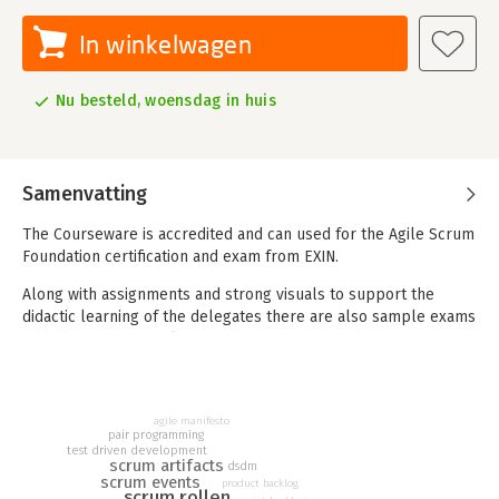
In winkelwagen
Nu besteld, woensdag in huis
Samenvatting
The Courseware is accredited and can used for the Agile Scrum
Foundation certification and exam from EXIN.
Along with assignments and strong visuals to support the
didactic learning of the delegates there are also sample exams
added to the material. Everything was created by the author
who was also heavily involved in the writing of the Agile Scrum
Foundation publications (the official publication and
certification for EXIN).
agile manifesto
pair programming
This course will help educate you about Aigle Scrum, as well
test driven development
scrum artifacts
as common practices and techniques, and include topics such
dsdm
scrum events
product backlog
as:
scrum rollen