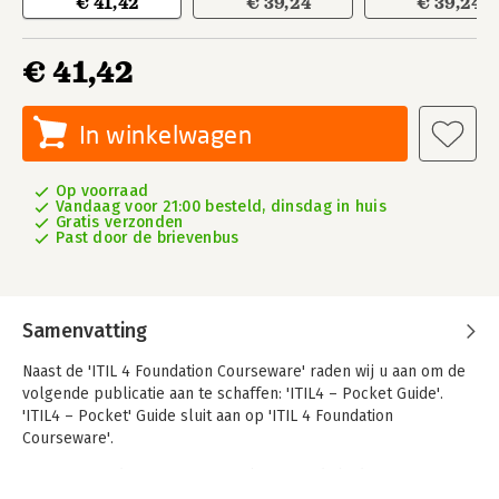
€ 41,42
€ 39,24
€ 39,24
€ 41,42
In winkelwagen
Op voorraad
Vandaag voor 21:00 besteld, dinsdag in huis
Gratis verzonden
Past door de brievenbus
Samenvatting
Naast de 'ITIL 4 Foundation Courseware' raden wij u aan om de
volgende publicatie aan te schaffen: 'ITIL4 – Pocket Guide'.
'ITIL4 – Pocket' Guide sluit aan op 'ITIL 4 Foundation
Courseware'.
Deze cursus dient om uw ITIL 4 basisvaardigheden te
ontwikkelen waardoor u een nieuwe kijk krijgt op IT Service