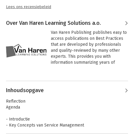
Lees ons recensiebeleid
Over Van Haren Learning Solutions a.o.
Van Haren Publishing publishes easy to 
access publications on Best Practices 
that are developed by professionals 
and quality-reviewed by many other 
experts. This provides you with 
information summarizing years of 
experience by the best in the 
profession. It is an honor for us to 
Andere boeken door Van Haren
collaborate with knowledge partners 
Learning Solutions a.o.
like ASLBiSL Foundation, IACCM, IPMA, 
Inhoudsopgave
ITSMF, ITWNET, IVI and The Open Group, 
to support their Best Practices and 
Reflection
standards. Not only do we publish 
Agenda
books on Best Practices, we also 
actively and independently promote the 
- Introductie
standards and frameworks via many 
- Key Concepts van Service Management
partners.

- Vier dimensies van Service Management