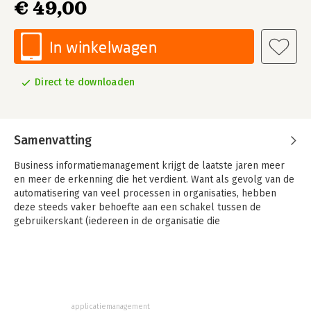
€ 49,00
In winkelwagen
Direct te downloaden
Samenvatting
Business informatiemanagement krijgt de laatste jaren meer
en meer de erkenning die het verdient. Want als gevolg van de
automatisering van veel processen in organisaties, hebben
deze steeds vaker behoefte aan een schakel tussen de
gebruikerskant (iedereen in de organisatie die
belanghebbende is bij de informatievoorziening) en de
technische kant (de aanbieders van IT-services en -producten).
Die schakel is business informatiemanagement.
Dit boek laat zien wat daar allemaal bij komt kijken. De auteurs
beschrijven de rol van de business informatiemanager op
applicatiemanagement