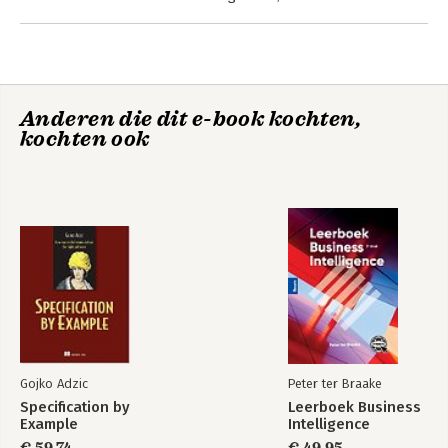
3. Ondersteunen van het gebruik
4. Vernieuwen van de informatievoorziening
Deel 3 Functioneel beheer, best practices
5. Technieken
Anderen die dit e-book kochten,
6. Checklists
kochten ook
Bijlage A: Literatuur
Bijlage B: Antwoorden meerkeuzevragen
Index
Gojko Adzic
Peter ter Braake
Specification by
Leerboek Business
Example
Intelligence
€ 59,74
€ 49,95