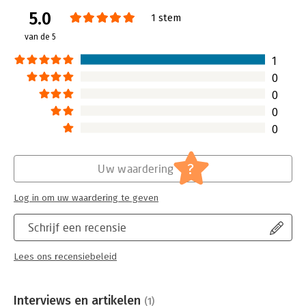
Aantal pagina's:
257
die een leidinggevende rol hebben binnen business
5.0
Uitgever:
Van Haren Publishing B.V.
informatiemanagement.
1 stem
Druk:
1
van de 5
Verschijningsdatum:
4-9-2014
1
Hoofdrubriek:
IT-management / ICT
0
Serie:
Best Practice IT Management reeks
0
0
0
?
Uw waardering
Log in om uw waardering te geven
Schrijf een recensie
Lees ons recensiebeleid
Interviews en artikelen
(1)