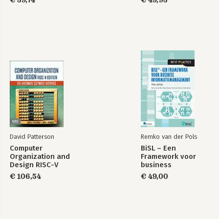
David Patterson
Remko van der Pols
Computer
BiSL – Een
Organization and
Framework voor
Design RISC-V
business
Edition
informatiemanagement
€ 106,54
€ 49,00