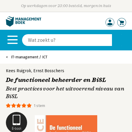
Op werkdagen voor 23:00 besteld, morgen in huis
IT-management / ICT
Kees Ruigrok
,
Ernst Bosschers
De functioneel beheerder en BiSL
Best practices voor het uitvoerend niveau van
BiSL
1 stem
E-book