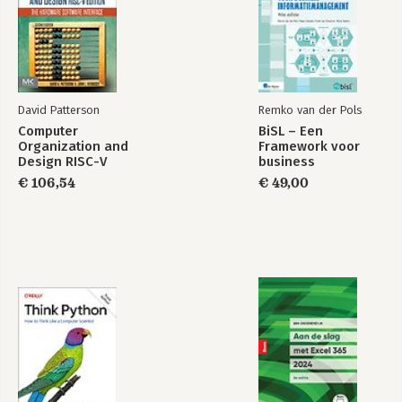
David Patterson
Remko van der Pols
Computer
BiSL – Een
Organization and
Framework voor
Design RISC-V
business
Edition
informatiemanagement
€ 106,54
€ 49,00