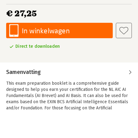
€ 27,25
In winkelwagen
Direct te downloaden
Samenvatting
This exam preparation booklet is a comprehensive guide
designed to help you earn your certification for the NL AIC AI
Fundamentals (AI Brevet) and AI Basis. It can also be used for
exams based on the EXIN BCS Artificial Intelligence Essentials
and/or Foundation. For those focusing on the Artificial
Intelligence Essentials, sections 1.1 and 2.1 are relevant, while
all sections apply to the Artificial Intelligence Foundation.
All the knowledge areas described in the preparation guide
will be covered with exam-like questions. The number of