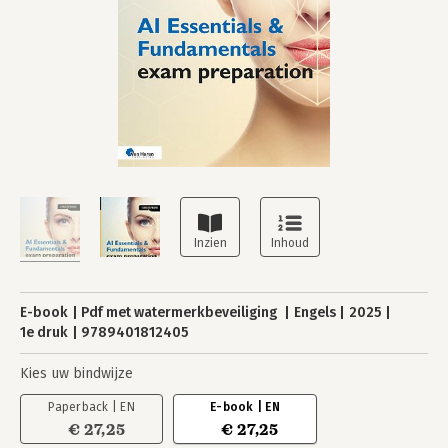
E-book
Pdf met watermerkbeveiliging
Engels
2025
1e druk
9789401812405
Kies uw bindwijze
Paperback | EN
E-book | EN
€ 27,25
€ 27,25