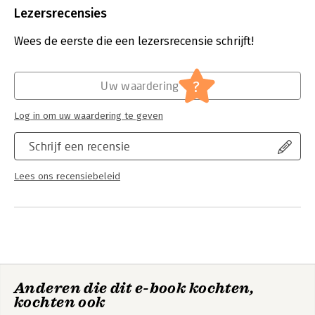
Bestandsformaat:
pdf
Lezersrecensies
Aantal pagina's:
240
Uitgever:
Van Haren Publishing
Wees de eerste die een lezersrecensie schrijft!
Druk:
1
Verschijningsdatum:
22-9-2025
?
Uw waardering
Hoofdrubriek:
IT-management / ICT
Serie:
Courseware
Log in om uw waardering te geven
Schrijf een recensie
Lees ons recensiebeleid
Anderen die dit e-book kochten,
kochten ook