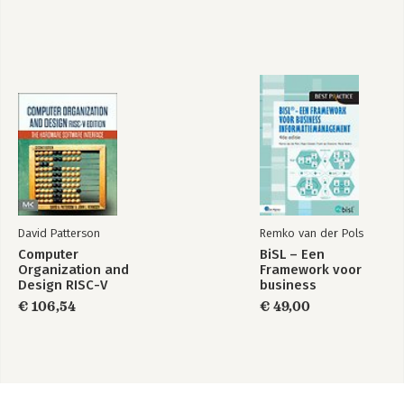
David Patterson
Remko van der Pols
Computer
BiSL – Een
Organization and
Framework voor
Design RISC-V
business
Edition
informatiemanagement
€ 106,54
€ 49,00