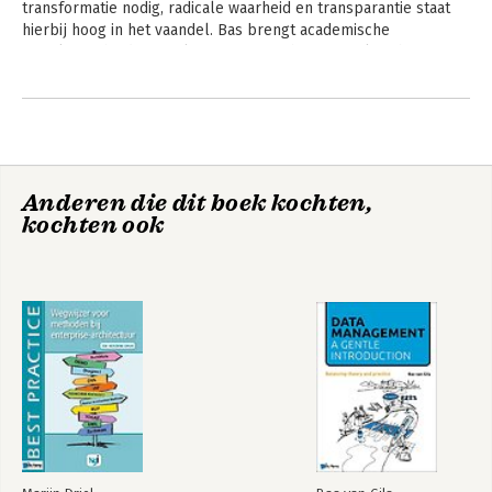
transformatie nodig, radicale waarheid en transparantie staat 
hierbij hoog in het vaandel. Bas brengt academische 
nauwkeurigheid en analyse in evenwicht met praktische 
relevantie. Reflectie en leren zijn de sleutel tot vooruitgang. 
Andere boeken door Bas van Gils
Anderen die dit boek kochten,
kochten ook
Data Management:
Data Management:
a gentle
a gentle
introduction
introduction