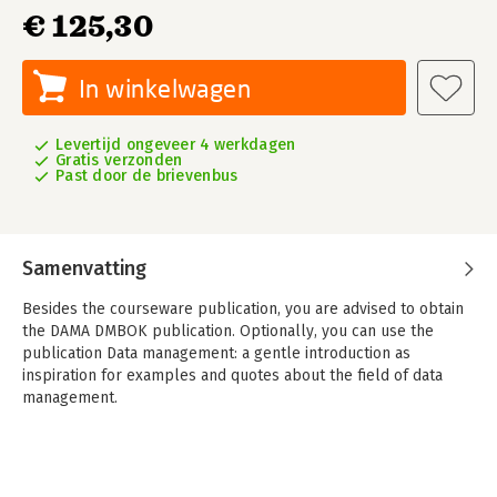
€ 125,30
In winkelwagen
Levertijd ongeveer 4 werkdagen
Gratis verzonden
Past door de brievenbus
Samenvatting
Besides the courseware publication, you are advised to obtain
the DAMA DMBOK publication. Optionally, you can use the
publication Data management: a gentle introduction as
inspiration for examples and quotes about the field of data
management.
This material is intended to prepare participants for the CDMP
exam by DAMA International. The courseware can only be
ordered by partners and is based on the current version of the