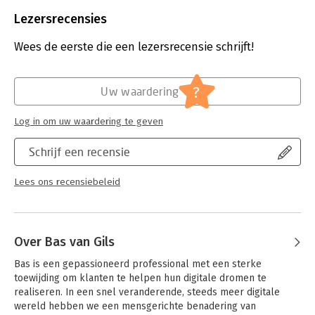
Aantal pagina's:
248
Uitgever:
Van Haren Publishing B.V.
Lezersrecensies
Druk:
2
Verschijningsdatum:
7-5-2025
Wees de eerste die een lezersrecensie schrijft!
Hoofdrubriek:
IT-management / ICT
Serie:
Courseware
?
Uw waardering
Log in om uw waardering te geven
Schrijf een recensie
Lees ons recensiebeleid
Over Bas van Gils
Bas is een gepassioneerd professional met een sterke 
toewijding om klanten te helpen hun digitale dromen te 
realiseren. In een snel veranderende, steeds meer digitale 
wereld hebben we een mensgerichte benadering van 