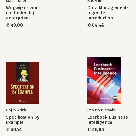
Marijn Driel
Bas van Gils
Wegwijzer voor
Data Management:
methoden bij
a gentle
enterprise-
introduction
architectuur
€ 49,00
€ 54,45
Data Management
Data Management
courseware based
courseware based
on CDMP
on CDMP
Fundamentals
Fundamentals
Bekijk alle boeken
Gojko Adzic
Peter ter Braake
Specification by
Leerboek Business
Example
Intelligence
€ 59,74
€ 49,95