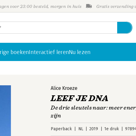
gen voor 23:00 besteld, morgen in huis
Gratis verzending
rige boeken
Interactief leren
Nu lezen
Alice Kroeze
LEEF JE DNA
De drie sleutels naar: meer energ
zijn
Paperback
NL
2019
1e druk
9789