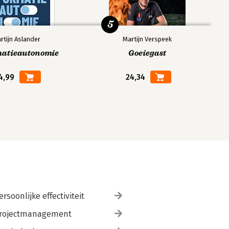
5
rtijn Aslander
Martijn Verspeek
matieautonomie
Goeiegast
4,99
24,34
ersoonlijke effectiviteit
rojectmanagement