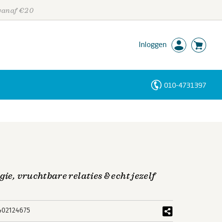
 vanaf €20
Inloggen
010-4731397
Personen
Trefwoorden
ie, vruchtbare relaties & echt jezelf
402124675