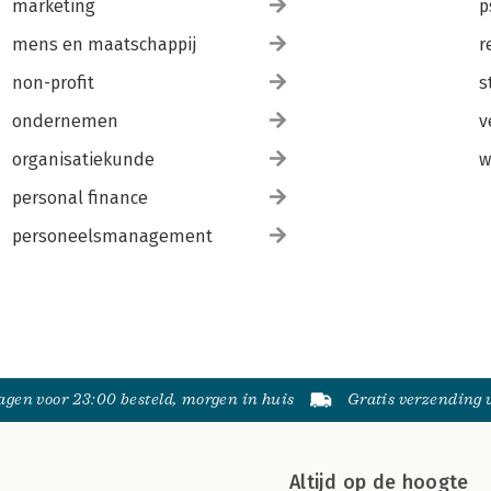
marketing
p
mens en maatschappij
r
non-profit
s
ondernemen
v
organisatiekunde
w
personal finance
personeelsmanagement
gen voor 23:00 besteld, morgen in huis
Gratis verzending
Altijd op de hoogte