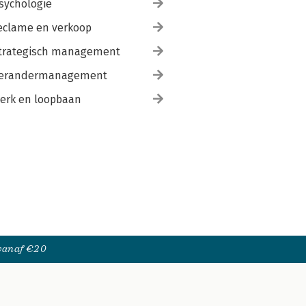
sychologie
eclame en verkoop
trategisch management
erandermanagement
erk en loopbaan
 vanaf €20