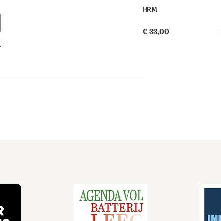
HRM
€ 33,00
n