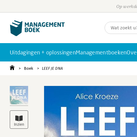
Op werkda
Uitdagingen + oplossingen
Managementboeken
Ove
Boek
LEEF JE DNA