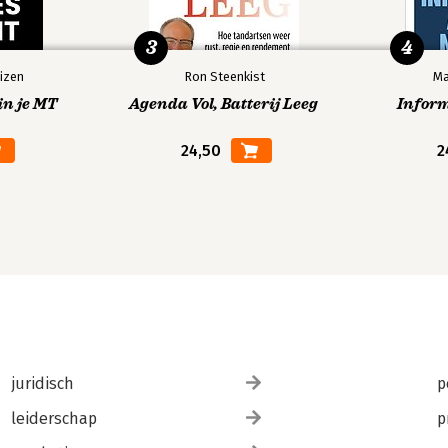
3
4
izen
Ron Steenkist
Ma
in je MT
Agenda Vol, Batterij Leeg
Infor
24,50
2
juridisch
p
leiderschap
p