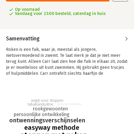
Op voorraad
Vandaag voor 23:00 besteld, zaterdag in huis
Samenvatting
Roken is een fuik, waar je, meestal als jongere,
nietsvermoedend in zwemt. Te laat merk je dat je niet meer
terug kunt. Alleen Carr laat zien hoe die fuik in elkaar zit, zodat
je er moeiteloos uit kunt zwemmen. Hij gebruikt geen trucjes
of hulpmiddelen. Carr ontrafelt slechts haarfijn de
mechanismen die een roken doen roken. Wie dat eenmaal
doorziet, merkt dat stoppen met roken heel eenvoudig is,
vanaf de eerste dag.
angst voor stoppen
tabaksindustrie
wilskrachtmethode
rookgewoonten
persoonlijke ontwikkeling
ontwenningsverschijnselen
easyway methode