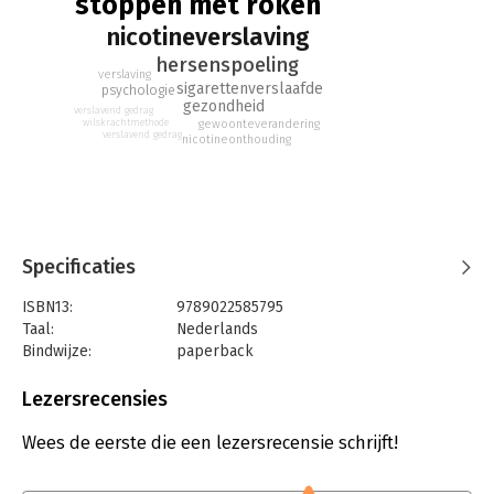
stoppen met roken
nicotineverslaving
hersenspoeling
verslaving
sigarettenverslaafde
psychologie
gezondheid
verslavend gedrag
wilskrachtmethode
gewoonteverandering
verslavend gedrag
nicotineonthouding
Specificaties
ISBN13:
9789022585795
Taal:
Nederlands
Bindwijze:
paperback
Aantal pagina's:
176
Uitgever:
De Boekerij
Lezersrecensies
Druk:
61
Verschijningsdatum:
29-12-2018
Wees de eerste die een lezersrecensie schrijft!
Hoofdrubriek:
Gezondheid