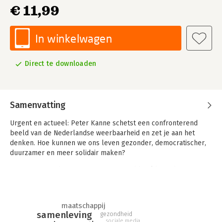
€ 11,99
In winkelwagen
Direct te downloaden
Samenvatting
Urgent en actueel: Peter Kanne schetst een confronterend
beeld van de Nederlandse weerbaarheid en zet je aan het
denken. Hoe kunnen we ons leven gezonder, democratischer,
duurzamer en meer solidair maken?
Peter Kanne schetst een verontrustend beeld van de
Nederlander als genotzuchtige individualist. In vergelijking met
inwoners van andere landen trekt de Nederlander zich nog
meer terug in zijn eigen kleine, genoegzame wereldje. Gewend
maatschappij
– of verwend – als we zijn aan onze luxe en individuele
samenleving
gezondheid
vrijheden, verliezen we de blik op het collectief: de
sociale media