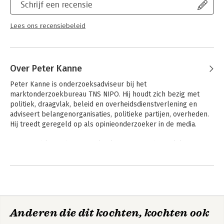
Schrijf een recensie
aanklacht tegen het consumentisme, en daarmee wegzetten
als oude wijn in nieuwe zakken (…). Maar daarmee doe je Lang
Lees ons recensiebeleid
zal ik lekker leven tekort. Het sterke van dit boek is namelijk
het overvloedige bewijs dat Kanne als onderzoeker per
onderwerp levert.' Trouw
Over Peter Kanne
Peter Kanne is onderzoeksadviseur bij het 
marktonderzoekbureau TNS NIPO. Hij houdt zich bezig met 
politiek, draagvlak, beleid en overheidsdienstverlening en 
adviseert belangenorganisaties, politieke partijen, overheden. 
Hij treedt geregeld op als opinieonderzoeker in de media. 

Kanne publiceerde over politieke en maatschappelijke 
onderwerpen in de Volkskrant, NRC Handelsblad, Het Parool, 
Andere boeken door Peter Kanne
Binnenlands Bestuur en andere dag- en vakbladen. Tijdens de 
Tweede Kamerverkiezingen in 2006 en 2010 schreef hij een 
wekelijkse verkiezingsrubriek in de Volkskrant.
Anderen die dit kochten, kochten ook