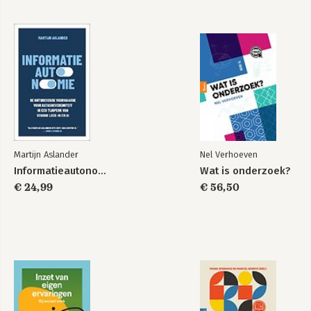
Lang zal ik lekker
Gedoogdemocratie
leven
Martijn Aslander
Nel Verhoeven
Bekijk alle boeken
Informatieautonomie
Wat is onderzoek?
€ 24,99
€ 56,50