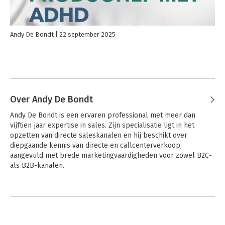
Andy De Bondt
22 september 2025
Over Andy De Bondt
Andy De Bondt is een ervaren professional met meer dan 
vijftien jaar expertise in sales. Zijn specialisatie ligt in het 
opzetten van directe saleskanalen en hij beschikt over 
diepgaande kennis van directe en callcenterverkoop, 
aangevuld met brede marketingvaardigheden voor zowel B2C- 
als B2B-kanalen.

Met bewezen succes in het implementeren van effectieve 
Andere boeken door Andy De Bondt
verkoopstrategieën en het behalen van groeidoelen heeft hij 
zich gedurende zijn carrière ontwikkeld tot een zeer 
klantgerichte professional, bekwaam in het opbouwen van 