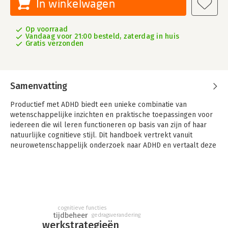
In winkelwagen
Op voorraad
Vandaag voor 21:00 besteld, zaterdag in huis
Gratis verzonden
Samenvatting
Productief met ADHD biedt een unieke combinatie van
wetenschappelijke inzichten en praktische toepassingen voor
iedereen die wil leren functioneren op basis van zijn of haar
natuurlijke cognitieve stijl. Dit handboek vertrekt vanuit
neurowetenschappelijk onderzoek naar ADHD en vertaalt deze
kennis naar toepasbare methodes voor tijdbeheer,
concentratie, werkstructurering, gedragsverandering en
energiebeheer.
Het boek laat zien waarom klassieke planningssystemen vaak
falen bij mensen met ADHD – en hoe je alternatieven
cognitieve functies
ontwikkelt die wél werken. Je leert je eigen brein beter
tijdbeheer
gedragsverandering
werkstrategieën
begrijpen en ontdekt technieken zoals