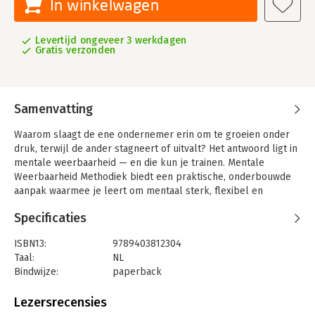
In winkelwagen
Levertijd ongeveer 3 werkdagen
Gratis verzonden
Samenvatting
Waarom slaagt de ene ondernemer erin om te groeien onder
druk, terwijl de ander stagneert of uitvalt? Het antwoord ligt in
mentale weerbaarheid — en die kun je trainen. Mentale
Weerbaarheid Methodiek biedt een praktische, onderbouwde
aanpak waarmee je leert om mentaal sterk, flexibel en
doelgericht te blijven in elke fase van je ondernemerschap.
Specificaties
Gebaseerd op vijf jaar wetenschappelijk onderzoek en
ervaringen met meer dan 1.200 ondernemers, vertaalt dit boek
ISBN13:
9789403812304
inzichten uit de neuropsychologie, gedragswetenschap en
Taal:
NL
positieve psychologie naar een concreet stappenplan. Je
Bindwijze:
paperback
ontdekt hoe je stress vroegtijdig herkent en beheerst, hoe je
Aantal pagina's:
87
systematisch veerkracht opbouwt en hoe je emoties beter
Uitgever:
Bookmundo
Lezersrecensies
reguleert. Je traint cognitieve flexibiliteit, installeert dagelijkse
Druk:
1