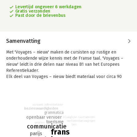
Levertijd ongeveer 6 werkdagen
Gratis verzonden
Past door de brievenbus
Samenvatting
Met 'Voyages – nieuw' maken de cursisten op rustige en
onderhoudende wijze kennis met de Franse taal. 'Voyages –
nieuw' leidt in drie delen naar niveau B1 van het Europees
Referentiekader.
Elk deel van Voyages – nieuw biedt materiaal voor circa 90
lesuren. De mondelinge communicatie staat voorop: de
oefeningen bieden veel mogelijkheden tot samenwerkenen
veel gelegenheid om in gesprekssituaties het geleerde direct
toe te passen. Zo wordt de Franse taal vanaf het begin veel
europees referentiekader
gebruikt.
bezienswaardigheden
grammatica
openbaar vervoer
- nieuwe editie van de succesvolle, driedelige leergang Frans
bijvoeglijke naamwoorden
werkwoordvervoegingen
toerisme
Voyages
getallen
communicatie
lyon
- met een nieuwe lay-out: tekstboek en werkboek beide in
frans
parijs
fullcolour, inclusief audio-cd