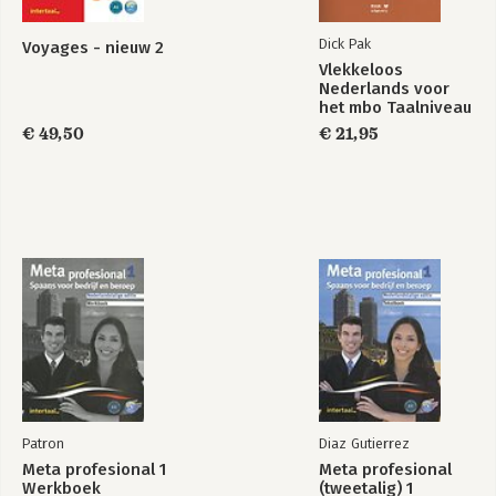
Dick Pak
Voyages - nieuw 2
Vlekkeloos
Nederlands voor
het mbo Taalniveau
3F en 4F
€ 49,50
€ 21,95
Patron
Diaz Gutierrez
Meta profesional 1
Meta profesional
Werkboek
(tweetalig) 1