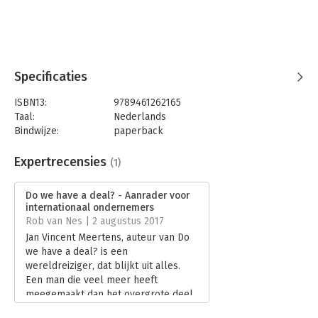
Specificaties
ISBN13:
9789461262165
Taal:
Nederlands
Bindwijze:
paperback
Aantal pagina's:
280
Uitgever:
Quetzal BV
Expertrecensies
(1)
Druk:
2
Verschijningsdatum:
3-3-2017
Do we have a deal? - Aanrader voor
internationaal ondernemers
Hoofdrubriek:
Persoonlijke effectiviteit
Rob van Nes | 2 augustus 2017
Jan Vincent Meertens, auteur van Do
we have a deal? is een
wereldreiziger, dat blijkt uit alles.
Een man die veel meer heeft
meegemaakt dan het overgrote deel
van de zakenreizigers.