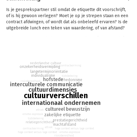
Is je gesprekspartner stil omdat de etiquette dit voorschrijft,
of is hij gewoon verlegen? Moet je op je strepen staan en een
contract afdwingen, of wordt dat als onbeleefd ervaren? Is de
uitgebreide lunch een teken van waardering, of van afstand?
In dit soort situaties heb je niets aan traditionele vooroordelen.
In dit boek leer je aan de hand van zes unieke
cultuurkenmerken beter omgaan met mensen uit andere
culturen. De volgende keer weet je of je moet streven naar
nederlandse cultuur
contractvorming
consensus of moet gaan voor de confrontatie. Of je haast moet
onzekerheidsvermijding
langetermijnoriëntatie
maken, of de tijd moet nemen. Talloze voorbeelden van
individualisme
tijdsbeleving
hofstede
mislukte en succesvolle onderhandelingen laten zien wat
hedonisme
risicobereidheid
interculturele communicatie
werkt, en wat niet.
cultuurdimensies
cultuurverschillen
internationaal ondernemen
cultureel bewustzijn
ethiek
zakelijke etiquette
emotie-expressie
tijdsbeleving
prestatiegerichtheid
relatiegerichtheid
machtafstand
ethiek
contractvorming
hoge context versus lage context
hoge context versus lage context
emotie-expressie
risicobereidheid