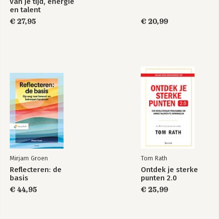
van je tijd, energie
en talent
Ten slotte
€ 27,95
€ 20,99
Dankwoord
Verantwoording
Over de auteur
Bibliografie
Index
Mirjam Groen
Tom Rath
Reflecteren: de
Ontdek je sterke
basis
punten 2.0
€ 44,95
€ 25,99