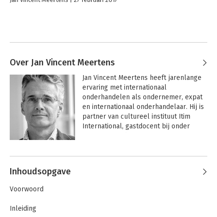
Over Jan Vincent Meertens
Jan Vincent Meertens heeft jarenlange 
ervaring met internationaal 
onderhandelen als ondernemer, expat 
en internationaal onderhandelaar. Hij is 
partner van cultureel instituut Itim 
International, gastdocent bij onder 
meer Nyenrode Business University en 
NHTV/Penn State University en werkt 
als trainer en adviseur voor onder meer 
de Europese Unie.
Inhoudsopgave
Voorwoord
Inleiding