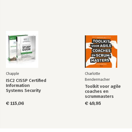
Chapple
Charlotte
Bendermacher
ISC2 CISSP Certified
Information
Toolkit voor agile
Systems Security
coaches en
Professional
scrummasters
Official Study Guide
€ 115,06
€ 49,95
& Practice Tests
Bundle, 4th Edition