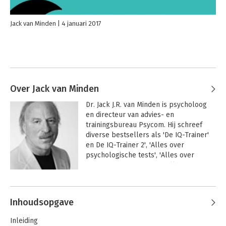
Jack van Minden
4 januari 2017
Over Jack van Minden
Dr. Jack J.R. van Minden is psycholoog 
en directeur van advies- en 
trainingsbureau Psycom. Hij schreef 
diverse bestsellers als 'De IQ-Trainer' 
en De IQ-Trainer 2', 'Alles over 
psychologische tests', 'Alles over 
assessment centers' en 'Alles over 
selectiegesprekken'. Zijn boeken zijn 
Andere boeken door Jack van
ook in het Engels en Duits 
Minden
gepubliceerd.
Inhoudsopgave
Inleiding