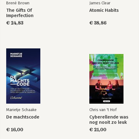
Brené Brown
James Clear
The Gifts Of
Atomic Habits
Imperfection
De Assessment
€ 24,83
Alles over
€ 38,86
Trainer
psychologische
tests
Bekijk alle boeken
Marietje Schaake
Chris van 't Hof
De machtscode
Cyberellende was
nog nooit zo leuk
€ 16,00
€ 21,00