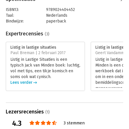
ISBN13:
9789024404452
Taal:
Nederlands
Bindwijze:
paperback
Aantal pagina's:
208
Uitgever:
Boom
Expertrecensies
(3)
Druk:
1
Verschijningsdatum:
8-10-2016
Listig in lastige situaties
Listig in lastige s
Paul Breman | 2 februari 2017
Geert Vandamme |
Hoofdrubriek:
Persoonlijke effectiviteit
Listig in Lastige Situaties is een
Listig in lastige si
typisch Jack van Minden boek: luchtig,
Minden is een co
vol met tips, een tikje komisch en
werkboek dat inri
soms ook wat cynisch.
om in een onderha
Lees verder
bemiddelingsconte
manoeuvreren.
Lees verder
Lezersrecensies
(1)
4.3
3 stemmen