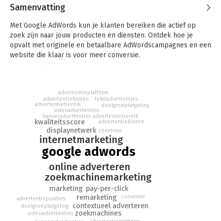
Samenvatting
Met Google AdWords kun je klanten bereiken die actief op
zoek zijn naar jouw producten en diensten. Ontdek hoe je
opvalt met originele en betaalbare AdWordscampagnes en een
website die klaar is voor meer conversie.
Pascal Selles, Ellen Verstraten en Laura Diepeveen werken als
online marketing consultants elke dag met AdWords en
kennen als geen ander de mogelijkheden.
advertentieplatform
advertentiekosten
tekstadvertenties
advertentiebereik
doelgroeptargeting
Weinig tijd, maar veel ambities? Informeer jezelf snel en
videoadvertenties
banneradvertenties
advertentiebereik
grondig met de boeken in de serie Digitale trends en tools in
kwaliteitsscore
advertentiekosten
60 minuten. De serie is een initiatief van Uitgeverij Haystack in
displaynetwerk
conversie
internetmarketing
samenwerking met Frankwatching.com, het toonaangevende
platform over online trends, tips & tricks.
google adwords
online adverteren
zoekmachinemarketing
marketing
pay-per-click
remarketing
conversie
advertentieposities
contextueel adverteren
doelgroeptargeting
zoekmachines
videoadvertenties