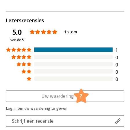
bij de hand te houden. In diezelfde
serie kende ik al het boekje over
Google Analytics waar ik al veel aan
heb gehad.
Lezersrecensies
Lees verder
5.0
1 stem
van de 5
1
0
0
0
0
?
Uw waardering
Log in om uw waardering te geven
Schrijf een recensie