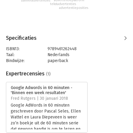
advertentieplatform
banneradvertenties
tekstadvertenties
advertentieposities
Specificaties
ISBN13:
9789461262448
Taal:
Nederlands
Bindwijze:
paperback
Aantal pagina's:
192
Uitgever:
Uitgeverij Haystack
Expertrecensies
(1)
Druk:
1
Verschijningsdatum:
8-11-2017
Google Adwords in 60 minuten -
'Binnen een week resultaten'
Hoofdrubriek:
Internet en social media
,
Marketing
Fred Rutgers | 30 januari 2018
Serie:
Digitale trends en tools in 60 minuten
Google AdWords in 60 minuten
geschreven door Pascal Seles, Ellen
Wattel en Laura Diepeveen is weer
zo’n boekje uit de 60 minuten serie
dat gewoon handig is om te lezen en