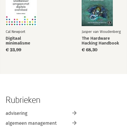
Wanneer je een Google Grants-account hebt
Wanneer je grote wijzigingen wilt testen
Overzicht houden
AdWords Editor
AdWords-dashboards in Google Analytics
Cal Newport
Jasper van Woudenberg
Digitaal
The Hardware
Over de auteurs
minimalisme
Hacking Handbook
€ 23,99
€ 68,30
Rubrieken
advisering
algemeen management