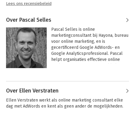
Lees ons recensiebeleid
Over Pascal Selles
Pascal Selles is online 
marketingconsultant bij Hayona, bureau 
voor online marketing, en is 
gecertificeerd Google AdWords- en 
Google Analyticsprofessional. Pascal 
helpt organisaties effectieve online 
marketingstrategie‘n te ontwikkelen, en 
online marketingteams op te zetten en 
aan te sturen (onder andere op interim-
basis). Daarnaast verzorgt hij geregeld 
trainingen over Google Analytics. Pascal 
Over Ellen Verstraten
heeft ruim tien jaar ervaring in de 
Ellen Verstraten werkt als online marketing consultant elke 
online marketing.
dag met AdWords en kent als geen ander de mogelijkheden.