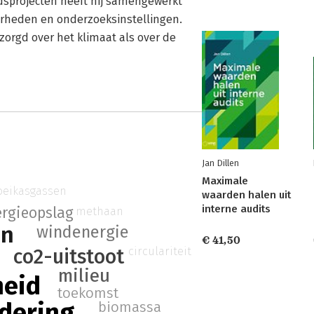
dsprojecten heeft hij samengewerkt
rheden en onderzoeksinstellingen.
zorgd over het klimaat als over de
Jan Dillen
Maximale
oeikasgassen
waarden halen uit
interne audits
methaan
rgieopslag
en
windenergie
€ 41,50
circulariteit
co2-uitstoot
milieu
eid
toekomst
dering
biomassa