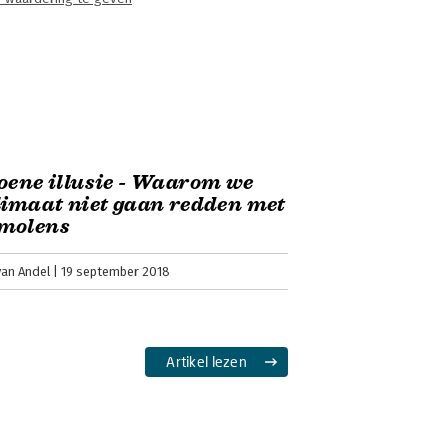
oene illusie - Waarom we
limaat niet gaan redden met
molens
van Andel
19 september 2018
Artikel lezen