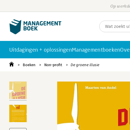
Op werkda
Uitdagingen + oplossingen
Managementboeken
Ove
Boeken
Non-profit
De groene illusie