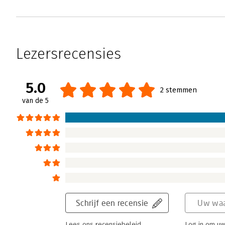
Lezersrecensies
5.0
2 stemmen
van de 5
Schrijf een recensie
Uw waa
Lees ons recensiebeleid
Log in om uw