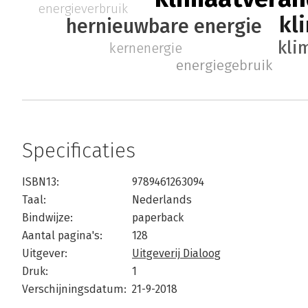
energieverbruik
kl
hernieuwbare energie
kli
kernenergie
energiegebruik
Specificaties
ISBN13:
9789461263094
Taal:
Nederlands
Bindwijze:
paperback
Aantal pagina's:
128
Uitgever:
Uitgeverij Dialoog
Druk:
1
Verschijningsdatum:
21-9-2018