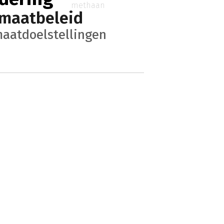
methaan
imaatbeleid
maatdoelstellingen