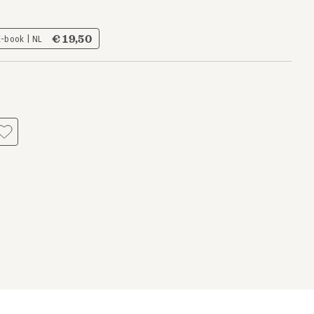
€ 19,50
E-book | NL
s