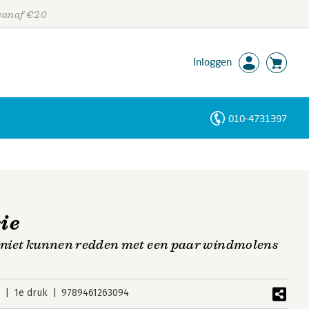
 vanaf €20
Inloggen
010-4731397
Personen
Trefwoorden
sie
niet kunnen redden met een paar windmolens
8
1e druk
9789461263094