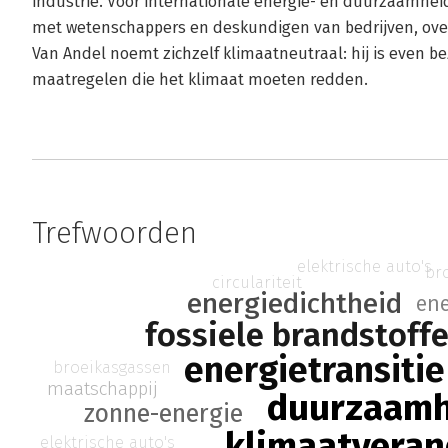
industrie. Voor internationale energie- en duurzaamhei
met wetenschappers en deskundigen van bedrijven, ove
Van Andel noemt zichzelf klimaatneutraal: hij is even be
maatregelen die het klimaat moeten redden.
Trefwoorden
elektrische auto's
br
circulariteit
energiedichtheid
ene
fossiele brandstoff
energietransitie
broeikasgassen
maatschappij
duurzaamh
zonne-energie
klimaatveran
elektrische auto's