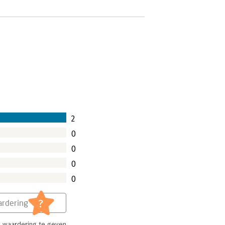
2
0
0
0
0
?
rdering
 waardering te geven