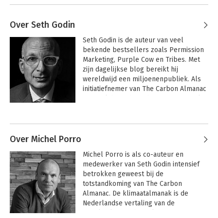
Over Seth Godin
Seth Godin is de auteur van veel 
bekende bestsellers zoals Permission 
Marketing, Purple Cow en Tribes. Met 
zijn dagelijkse blog bereikt hij 
wereldwijd een miljoenenpubliek. Als 
initiatiefnemer van The Carbon Almanac 
Network heeft hij zich opgeworpen als 
een prominente voorvechter van 
Andere boeken door Seth Godin
maatregelen tegen klimaatverandering.
Over Michel Porro
Michel Porro is als co-auteur en 
medewerker van Seth Godin intensief 
betrokken geweest bij de 
totstandkoming van The Carbon 
Almanac. De klimaatalmanak is de 
Nederlandse vertaling van de 
Engelstalige Carbon Almanac. Porro is 