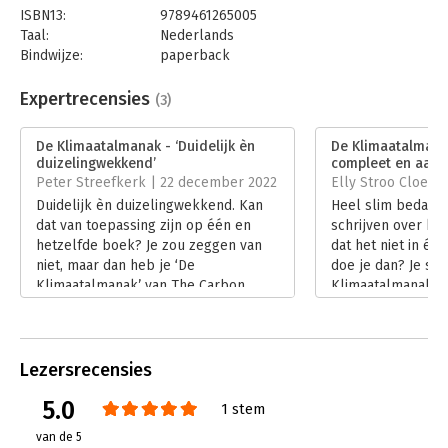
ISBN13:
9789461265005
Taal:
Nederlands
Bindwijze:
paperback
Aantal pagina's:
320
Uitgever:
Uitgeverij Haystack
Expertrecensies
(3)
Druk:
1
Verschijningsdatum:
21-6-2022
De Klimaatalmanak - ‘Duidelijk èn
De Klimaatalmanak
duizelingwekkend’
compleet en aantr
Hoofdrubriek:
Mens en maatschappij
Peter Streefkerk | 22 december 2022
Elly Stroo Cloeck
Duidelijk èn duizelingwekkend. Kan
Heel slim bedacht!
dat van toepassing zijn op één en
schrijven over kl
hetzelfde boek? Je zou zeggen van
dat het niet in éé
niet, maar dan heb je ‘De
doe je dan? Je schr
Klimaatalmanak’ van The Carbon
Klimaatalmanak’, 
Almanac Network en Michel Porro
Seth Godin en in 
nog niet gelezen. Een boek met
door meer dan 300 
‘alles wat je altijd al wilde weten over
meer dan 40 land
het klimaat*’ (* maar te bang was om
Lees verder
Lezersrecensies
er een vraag over te stellen).
5.0
Lees verder
1 stem
van de 5