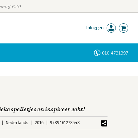
 vanaf €20
Inloggen
010-4731397
Personen
Trefwoorden
ke spelletjes en inspireer echt!
Nederlands
2016
9789461278548