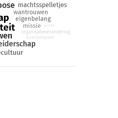
pose
machtsspelletjes
wantrouwen
ap
eigenbelang
teit
missie
winst
organisatieverandering
wen
directiekamer
leiderschap
ecultuur