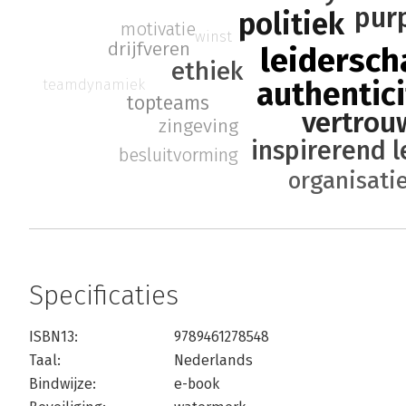
pur
politiek
motivatie
winst
drijfveren
leidersch
ethiek
teamdynamiek
authentici
topteams
vertrou
zingeving
inspirerend 
besluitvorming
organisati
Specificaties
ISBN13:
9789461278548
Taal:
Nederlands
Bindwijze:
e-book