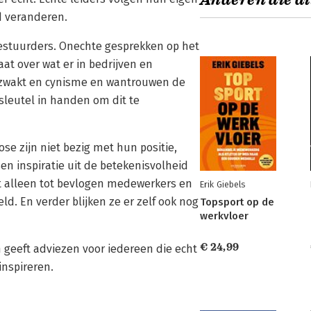
Anderen die di
ld veranderen.
bestuurders. Onechte gesprekken op het
at over wat er in bedrijven en
erzwakt en cynisme en wantrouwen de
sleutel in handen om dit te
se zijn niet bezig met hun positie,
n inspiratie uit de betekenisvolheid
et alleen tot bevlogen medewerkers en
Erik Giebels
ld. En verder blijken ze er zelf ook nog
Topsport op de
werkvloer
€ 24,99
 geeft adviezen voor iedereen die echt
inspireren.