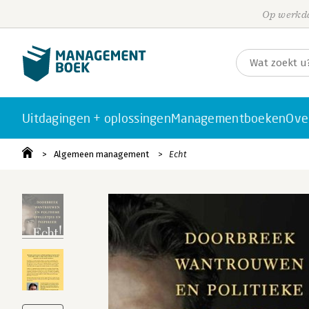
Op werkda
Uitdagingen + oplossingen
Managementboeken
Ove
Algemeen management
Echt