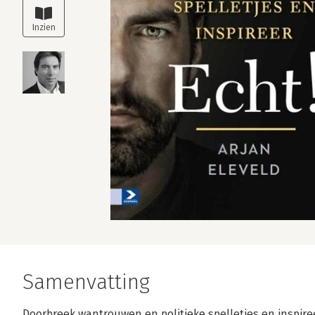
Samenvatting
Doorbreek wantrouwen en politieke spelletjes en inspire