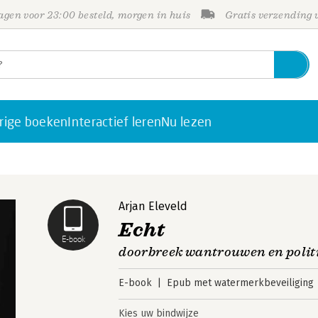
gen voor 23:00 besteld, morgen in huis
Gratis verzending
rige boeken
Interactief leren
Nu lezen
Arjan Eleveld
Echt
E-book
doorbreek wantrouwen en politie
E-book
Epub met watermerkbeveiliging
Kies uw bindwijze