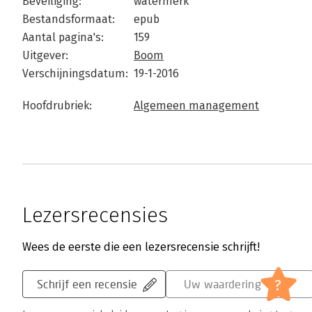
Beveiliging:
watermerk
Bestandsformaat:
epub
Aantal pagina's:
159
Uitgever:
Boom
Verschijningsdatum:
19-1-2016
Hoofdrubriek:
Algemeen management
Lezersrecensies
Wees de eerste die een lezersrecensie schrijft!
?
Schrijf een recensie
Uw waardering