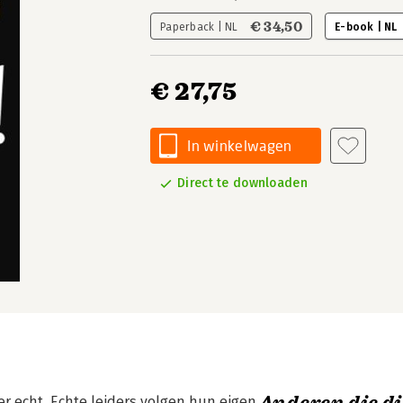
€ 34,50
Paperback | NL
E-book | NL
€ 27,75
In winkelwagen
Direct te downloaden
er echt. Echte leiders volgen hun eigen