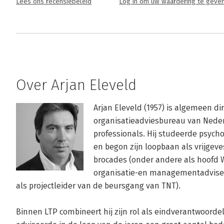
Lees ons recensiebeleid
Log in om uw waardering te geve
Over Arjan Eleveld
Arjan Eleveld (1957) is algemeen dir
organisatieadviesbureau van Nederl
professionals. Hij studeerde psychol
en begon zijn loopbaan als vrijgeves
brocades (onder andere als hoofd We
organisatie-en managementadviseur
als projectleider van de beursgang van TNT).

Binnen LTP combineert hij zijn rol als eindverantwoordelij