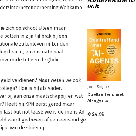
Anderen die di
ook
torder/internetonderneming Wehkamp
ie zich op school alleen maar
botten in zijn lijf brak bij een
rnationale zakenleven in Londen
loei bracht, en ons nationaal
T omvormde tot een de globe
 geld verdienen.' Maar weten we ook
Joop Snijder
ollega? Hoe is hij als vader,
Doeltreffend met
er bij aan onze maatschappij, en wat
AI-agents
r? Heeft hij KPN eerst gered maar
last but not least: wie is de mens Ad
€ 24,95
geld wordt gedreven of een eenvoudige
pje van de sluier op.