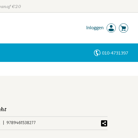
 vanaf €20
Inloggen
010-4731397
Personen
Trefwoorden
cht
k
9789461538277