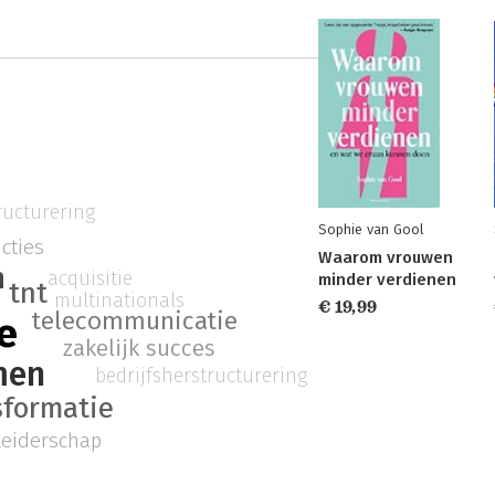
ructurering
Sophie van Gool
cties
Waarom vrouwen
n
acquisitie
minder verdienen
tnt
multinationals
€ 19,99
telecommunicatie
e
zakelijk succes
men
bedrijfsherstructurering
sformatie
 leiderschap