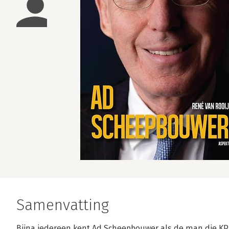
Samenvatting
Bijna iedereen kent Ad Scheepbouwer als de man die KP