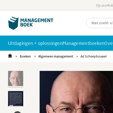
Op werkda
Uitdagingen + oplossingen
Managementboeken
Ove
Boeken
Algemeen management
Ad Scheepbouwer