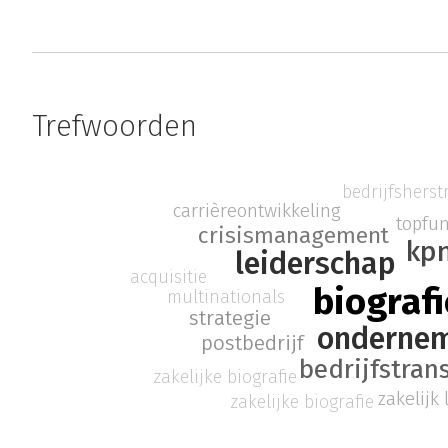
Trefwoorden
bedrijfsherst
carrièreontwikkeling
topfun
crisismanagement
kp
leiderschap
acquisitie
biografi
multinationals
strategie
onderne
postbedrijf
bedrijfstran
zakelijke biografie
zakelijk
zakelijke biografie