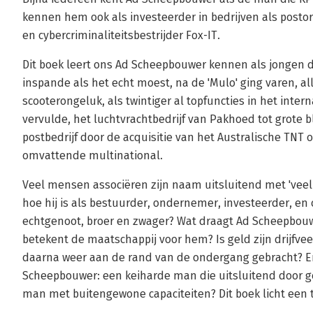
kennen hem ook als investeerder in bedrijven als pos
en cybercriminaliteitsbestrijder Fox-IT.
Dit boek leert ons Ad Scheepbouwer kennen als jongen d
inspande als het echt moest, na de 'Mulo' ging varen, alle 
scooterongeluk, als twintiger al topfuncties in het inte
vervulde, het luchtvrachtbedrijf van Pakhoed tot grote b
postbedrijf door de acquisitie van het Australische TN
omvattende multinational.
Veel mensen associëren zijn naam uitsluitend met 'veel
hoe hij is als bestuurder, ondernemer, investeerder, en c
echtgenoot, broer en zwager? Wat draagt Ad Scheepbouw
betekent de maatschappij voor hem? Is geld zijn drijfvee
daarna weer aan de rand van de ondergang gebracht? En 
Scheepbouwer: een keiharde man die uitsluitend door 
man met buitengewone capaciteiten? Dit boek licht een ti