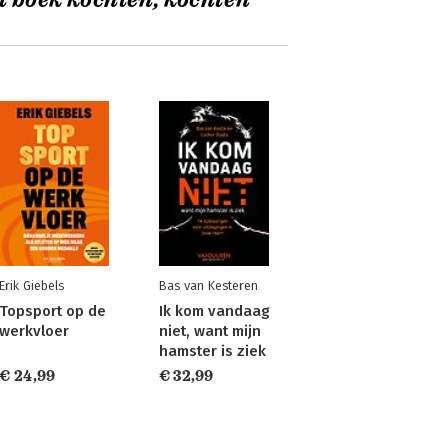
t boek kochten, kochten
Erik Giebels
Bas van Kesteren
Topsport op de
Ik kom vandaag
werkvloer
niet, want mijn
hamster is ziek
€ 24,99
€ 32,99