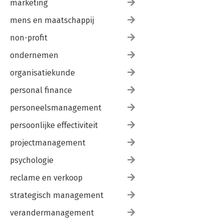
marketing
(Sociale) Jetlag 160
mens en maatschappij
Tijdreizen 161
non-profit
De klok met duizend wijzers 7 | Elgraphic - Vlaardingen 15-09-
23 08:32
ondernemen
Frequent flyers 163
Pre-vlucht-adaptatie 166
organisatiekunde
Melatonine 169
Jetlag zonder vliegen 170
personal finance
Sociale jetlag voorkomen 174
personeelsmanagement
Na de vakantie 176
TIPS voor het tegengaan van een (sociale) jetlag 177
persoonlijke effectiviteit
Zomertijd 179
projectmanagement
12:00 uur is niet 12:00 uur 180
Slapen naar de zonklok 182
psychologie
Eén uurtje maar 184
reclame en verkoop
Kies wijs 186
TIPS voor het omgaan met het verzetten van de klok 188
strategisch management
Nachtdiensten 189
verandermanagement
Voorkom nachtwerk 190