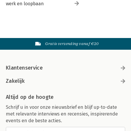
Maximale mismatch 191
werk en loopbaan
Verklein de mismatch 192
Verschuif de biologische klok, ja of nee? 194
Voorwaarts en achterwaarts 197
Licht in de nacht 198
Slaap genoeg 199
Powernaps in de nacht 200
Gratis verzending vanaf €20
Slapen als de wereld wakker is 202
Eten en sporten 203
TIPS om met nachtwerk om te gaan 206
Klantenservice
Circadiane ritme slaap-waakstoornissen 208
Alweer verslapen 208
Behandeling van dspd 212
Zakelijk
Een dag met maar 23 uur 213
Soms een dagdier en dan weer een nachtdier 214
Altijd op de hoogte
100 dutjes op een dag 216
TIPS bij slaap-waakritmestoornissen 217
Schrijf u in voor onze nieuwsbrief en blijf up-to-date
De klok met duizend wijzers 8 | Elgraphic - Vlaardingen 15-09-
met relevante interviews en recensies, inspirerende
23 08:32
events en de beste acties.
Leeftijd en geslacht 220