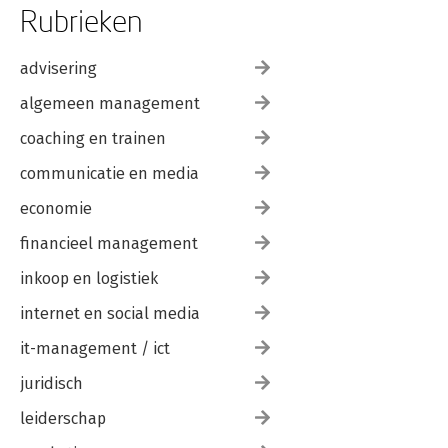
Je voelt je klok 130
Rubrieken
Schoolprestatie 131
Een ochtendhumeur 133
Op tijd indruk maken 134
advisering
En dan gaat het mis 135
algemeen management
TIPS om optimaal te presteren 137
coaching en trainen
18:00 – 00:00 uur – Ziekte en gezondheid 139
Tijdelijke bescherming 139
communicatie en media
Een koortsige nacht 140
Nachtlongen 141
economie
Allergisch voor de nacht 142
financieel management
Een prikje op z’n tijd 144
Groente snijden in de ochtend 144
inkoop en logistiek
Tandarts-tijd 145
Hartaanval in de ochtend 148
internet en social media
Bang voor de nacht 150
Op tijd genezen 151
it-management / ict
TIPS voor je klok en gezondheid 153
juridisch
Deel III – Circadiaan syndroom 155
leiderschap
Verwarde klok 157