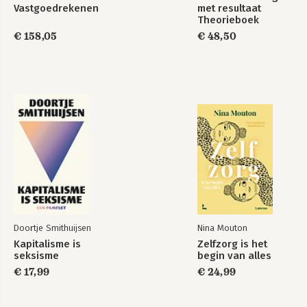
23 08:32
Vastgoedrekenen
met resultaat
Goed licht 50
Theorieboek
Zeitgebers 56
€ 158,05
€ 48,50
Deel II – Een perfecte dag 61
0:00 – 6:00 uur – Slapen 63
Slaap is geen black box 64
Grote schoonmaak 67
De optimale slaaptijd 71
Biologische dag en nacht 74
Klokwijzers 75
Een ‘normaal’ slaappatroon 77
Nachtuil of vroege vogel 79
De campingstudie 81
Dutjes, siësta’s en powernaps 82
Slaaphygiëne 84
Doortje Smithuijsen
Nina Mouton
TIPS om goed te slapen 86
Kapitalisme is
Zelfzorg is het
seksisme
begin van alles
6:00 – 12:00 uur – Eten 88
€ 17,99
€ 24,99
Van laag naar hoog 89
Hersenhonger 91
Orgaanklokken 92