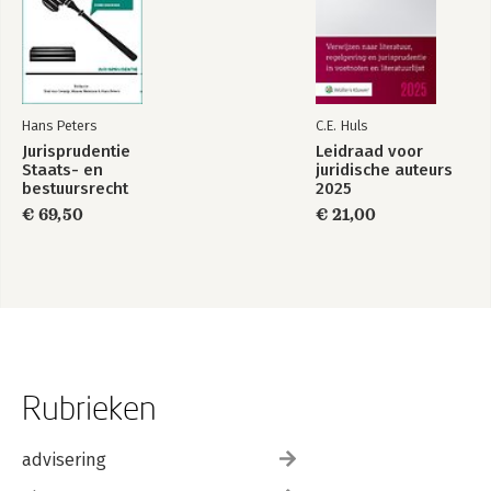
Hans Peters
C.E. Huls
Jurisprudentie
Leidraad voor
Staats- en
juridische auteurs
bestuursrecht
2025
1849-2025
€ 69,50
€ 21,00
Rubrieken
advisering