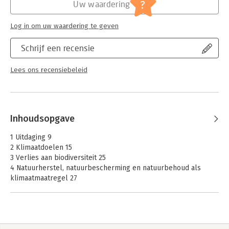
Jongbloed:
Omgevingsrecht
?
Uw waardering
Log in om uw waardering te geven
Schrijf een recensie
Lees ons recensiebeleid
Inhoudsopgave
1 Uitdaging 9
2 Klimaatdoelen 15
3 Verlies aan biodiversiteit 25
4 Natuurherstel, natuurbescherming en natuurbehoud als
klimaatmaatregel 27
5 Netto emissies en het grootschalig herstel van Europese
bossen, veengebieden, graslanden en wetlands 33
6 ‘Carbon Credits’ 35
7 Aansprakelijkheid voor schade aan de natuur en feitelijk