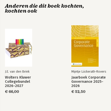
herstel van schade 41
Anderen die dit boek kochten,
8 Verlies aan mogelijkheid om emissiedoelstellingen te
kochten ook
realiseren 43
9 Schade aan biodiversiteit, ecosystemen en
ecosyteemdiensten 47
10 Administratieve vereisten handel in ‘carbon credits’ 51
11 Belang negatieve emissies. Noodzakelijk, maar niet
voldoende 53
12 Afronding 55
13 Dankwoord 57
J.E. van den Brink
Mijntje Lückerath-Rovers
Wolters Kluwer
Jaarboek Corporate
Collegebundel
Governance 2025-
2026-2027
2026
€ 66,00
€ 52,50