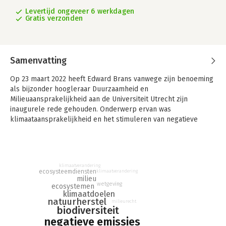
Levertijd ongeveer 6 werkdagen
Gratis verzonden
Samenvatting
Op 23 maart 2022 heeft Edward Brans vanwege zijn benoeming
als bijzonder hoogleraar Duurzaamheid en
Milieuaansprakelijkheid aan de Universiteit Utrecht zijn
inaugurele rede gehouden. Onderwerp ervan was
klimaataansprakelijkheid en het stimuleren van negatieve
emissies door onder meer natuurherstel. Deze maatregel kan
bijdragen aan het beperken van broeikasgasemissies, maar
kan ook leiden tot een herstel van biodiversiteit en van
ecosysteemdiensten.
klimaatverandering
ecosysteemdiensten
klimaatverandering
Ter financiering van maatregelen gericht op de realisering van
milieu
wetgeving
ecosystemen
natuurlijke negatieve emissies overweegt de Europese
klimaatdoelen
Commissie in het kader van het ‘Fit for 55’ programma om een
natuurherstel
milieurecht
systeem van ‘carbon credits’ in te voeren. Edward onderzoekt
biodiversiteit
wat hier de voor- en nadelen van zijn en vraagt zich af wat de
negatieve emissies