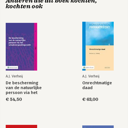
Anderen die dit boek kochten,
kochten ook
A.J. Verheij
A.J. Verheij
De bescherming
Onrechtmatige
van de natuurlijke
daad
persoon via het
schadevergoedingsrecht
€ 54,50
€ 63,00