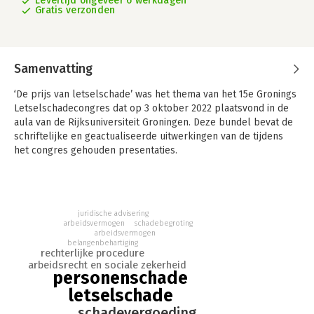
Levertijd ongeveer 6 werkdagen
Gratis verzonden
Samenvatting
‘De prijs van letselschade’ was het thema van het 15e Gronings
Letselschadecongres dat op 3 oktober 2022 plaatsvond in de
aula van de Rijksuniversiteit Groningen. Deze bundel bevat de
schriftelijke en geactualiseerde uitwerkingen van de tijdens
het congres gehouden presentaties.
Het thema is door de schrijvers vanuit verschillende
invalshoeken belicht. Eerst wordt ingegaan op het feit dat een
gedupeerde om schadevergoeding te verkrijgen allerhande
juridische advisering
(zeer) persoonlijke informatie moet delen en wordt de vraag
arbeidsvermogen
schadebegroting
opgeworpen of het slachtoffer recht heeft op privacyschade.
arbeidsvermogen
belangenbehartiging
Vervolgens wordt ingezoomd op begroting van de schade door
rechterlijke procedure
verlies van arbeidsvermogen. De auteur beschouwt daarbij
arbeidsrecht en sociale zekerheid
voornamelijk de hypothetische situatie zonder ongeval. Daarna
personenschade
wordt de rol van de belangenbehartiger onder de loep
letselschade
genomen, waarbij nader wordt ingegaan op (het voorkomen
schadevergoeding