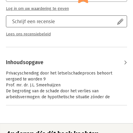
Serie:
Groningen centre for law and governance
Log in om uw waardering te geven
Schrijf een recensie
Lees ons recensiebeleid
Inhoudsopgave
Privacyschending door het letselschadeproces behoort
vergoed te worden 9
Prof. mr. dr. J.L. Smeehuijzen
De begroting van de schade door het verlies van
arbeidsvermogen: de hypothetische situatie zónder de
aansprakelijkheidscheppende gebeurtenis 23
Mr. E.W. Bosch
De waarde van de letselschadespecialist 37
Mr. P. Oskam
De waardering van de letselschadezitting: een verkenning 47
Mr. P.J. van Eekeren