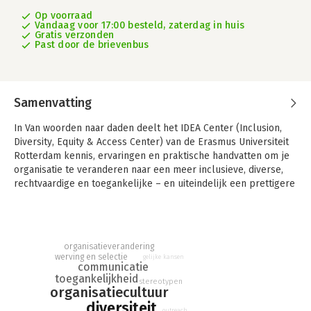
Op voorraad
Vandaag voor 17:00 besteld, zaterdag in huis
Gratis verzonden
Past door de brievenbus
Samenvatting
In Van woorden naar daden deelt het IDEA Center (Inclusion,
Diversity, Equity & Access Center) van de Erasmus Universiteit
Rotterdam kennis, ervaringen en praktische handvatten om je
organisatie te veranderen naar een meer inclusieve, diverse,
rechtvaardige en toegankelijke – en uiteindelijk een prettigere
– plek voor iedereen.
De auteurs willen werkgevers, werknemers en organisaties als
geheel op een toegankelijke manier inspireren om aan de slag
organisatieverandering
te gaan. Het boek biedt concrete hulp bij het ontwerpen,
werving en selectie
gelijke kansen
implementeren en evalueren van interventies en beleid.
communicatie
toegankelijkheid
stereotypen
Aan de orde komen onderwerpen zoals inclusie, diversiteit,
organisatiecultuur
rechtvaardigheid en toegankelijkheid, en andere belangrijke
diversiteit
outreach