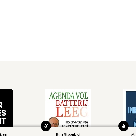
3
4
izen
Ron Steenkist
Ma