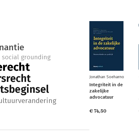
nantie
social grounding
erecht
rsrecht
Jonathan Soeharno
Integriteit in de
itsbeginsel
zakelijke
advocatuur
cultuurverandering
€ 74,50