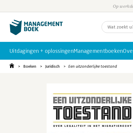
Op werkda
Uitdagingen + oplossingen
Managementboeken
Ove
Boeken
Juridisch
Een uitzonderlijke toestand