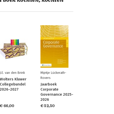
t boek kochten, kochten
J.E. van den Brink
Mijntje Lückerath-
Rovers
Wolters Kluwer
Collegebundel
Jaarboek
2026-2027
Corporate
Governance 2025-
2026
€ 66,00
€ 52,50