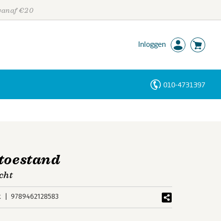
 vanaf €20
Inloggen
010-4731397
Personen
Trefwoorden
 toestand
echt
k
9789462128583