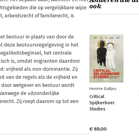
Anderen die di
ook
sgebieden die op vergelijkbare wijze
, arbeidsrecht of familierecht, is
et bestuur in plaats van door de
dat deze bestuursregelgeving in het
egaliteitsbeginsel, het centrale
atisch is, omdat migranten daardoor
: vrijheid als non-dominantie. Zij
it van de regels als de vrijheid en
l door wetgever en bestuur wordt
Hemme Battjes
Vanwege de uitzonderlijke
Critical
ierecht. Zij roept daarom op tot een
Spijkerboer
Studies
€ 89,00