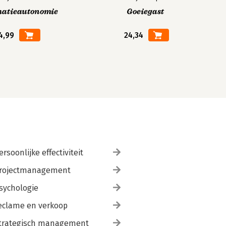
matieautonomie
Goeiegast
4,99
24,34
ersoonlijke effectiviteit
rojectmanagement
sychologie
eclame en verkoop
trategisch management