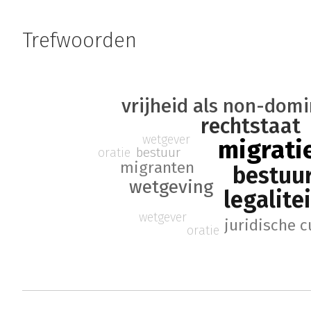
Trefwoorden
vrijheid als non-domi
rechtstaat
wetgever
migrati
bestuur
oratie
migranten
bestuu
wetgeving
legalite
wetgever
juridische 
oratie