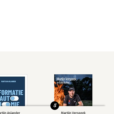
5
rtijn Aslander
Martijn Verspeek