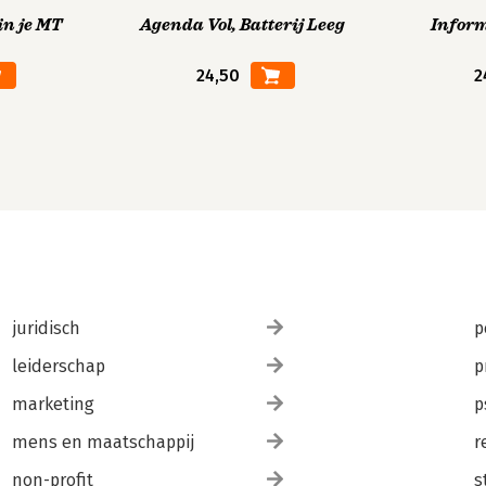
in je MT
Agenda Vol, Batterij Leeg
Infor
24,50
2
juridisch
p
leiderschap
p
marketing
p
mens en maatschappij
r
non-profit
s