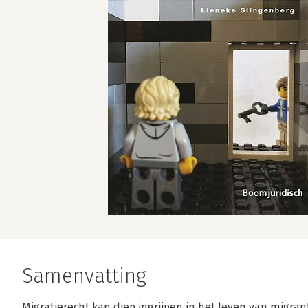
Samenvatting
Migratierecht kan diep ingrijpen in het leven van migra