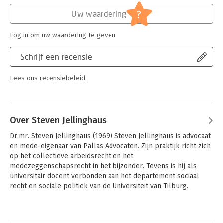
Jongbloed:
Medezeggenschapsrecht
?
Uw waardering
Log in om uw waardering te geven
Schrijf een recensie
Lees ons recensiebeleid
Over Steven Jellinghaus
Dr.mr. Steven Jellinghaus (1969) Steven Jellinghaus is advocaat 
en mede-eigenaar van Pallas Advocaten. Zijn praktijk richt zich 
op het collectieve arbeidsrecht en het 
medezeggenschapsrecht in het bijzonder. Tevens is hij als 
universitair docent verbonden aan het departement sociaal 
recht en sociale politiek van de Universiteit van Tilburg. 

In 2003 is hij daar gepromoveerd op het onderwerp 
Andere boeken door Steven
harmonisatie van arbeidsvoorwaarden, in het bijzonder na fusie 