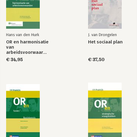
Reorganiseer je
medezeggenschap
Hans van den Hurk
J. van Drongelen
Handboek
Wet arbeidsmarkt
Bekijk alle boeken
OR en harmonisatie
Het sociaal plan
cliëntenraden
in balans
van
arbeidsvoorwaarden
€ 34,95
€ 37,50
Bekijk alle boeken