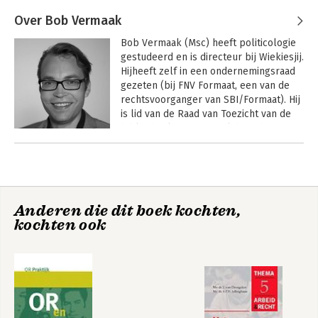
Jellinghaus
en overname. Hij heeft vele publicaties op zijn naam en 
verzorgt regelmatig post-academisch onderwijs.
Over Bob Vermaak
Bob Vermaak (Msc) heeft politicologie 
gestudeerd en is directeur bij Wiekiesjij. 
Hijheeft zelf in een ondernemingsraad 
gezeten (bij FNV Formaat, een van de 
rechtsvoorganger van SBI/Formaat). Hij 
is lid van de Raad van Toezicht van de 
bibliotheek Utrecht en lid van het 
Dagelijks Bestuur van stichting or-
Andere boeken door Bob Vermaak
Kracht! Hij gelooft in het instituut 
ondernemingsraad. Het is een uniek 
fenomeen in de wereld. De toekomst 
OR & privacy
Instemmingsrecht
in de praktijk
van de ondernemingsraad hangt af van 
Anderen die dit boek kochten,
de keuzes die nu gemaakt worden. 
kochten ook
Nemen we de ondernemingsraad 
serieus of niet? Hij is betrokken bij 
verschillende initiatieven zoals de 
vernieuwingen bij de gemeente 
Hengelo, Hoorn, V & VN, CBS en 
ziekenhuizen.