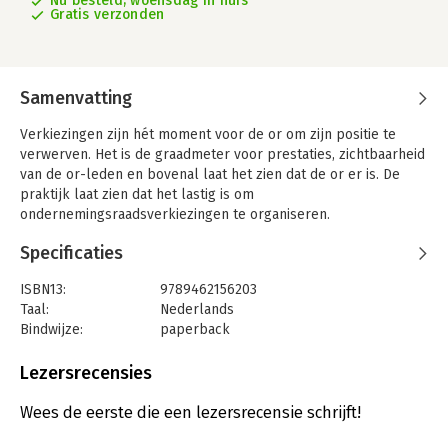
Nu besteld, woensdag in huis
Gratis verzonden
Samenvatting
Verkiezingen zijn hét moment voor de or om zijn positie te
verwerven. Het is de graadmeter voor prestaties, zichtbaarheid
van de or-leden en bovenal laat het zien dat de or er is. De
praktijk laat zien dat het lastig is om
ondernemingsraadsverkiezingen te organiseren.
In dit boek tref je informatie aan die je helpt bij het
Specificaties
organiseren van or-verkiezingen. Er wordt uitgebreid
stilgestaan bij het juridisch kader van or-verkiezingen. Je wordt
ISBN13:
9789462156203
meegenomen in de verschillende fasen van een verkiezing: van
Taal:
Nederlands
de bekendmaking tot aan het proces verbaal.
Bindwijze:
paperback
Uitgever:
VMN Media
Daarnaast is er aandacht voor het voeren van campagnes.
Druk:
1
Lezersrecensies
Verschijningsdatum:
11-1-2019
Met OR en verkiezingen heeft de ondernemingsraad een
Wees de eerste die een lezersrecensie schrijft!
praktische leidraad voor dit belangrijke onderwerp in handen.
Hoofdrubriek:
Personeelsmanagement