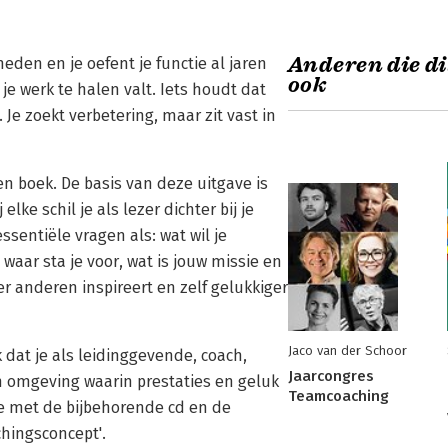
Anderen die di
eden en je oefent je functie al jaren
ook
 je werk te halen valt. Iets houdt dat
 Je zoekt verbetering, maar zit vast in
en boek. De basis van deze uitgave is
lke schil je als lezer dichter bij je
sentiële vragen als: wat wil je
waar sta je voor, wat is jouw missie en
er anderen inspireert en zelf gelukkiger
Jaco van der Schoor
 dat je als leidinggevende, coach,
Jaarcongres
en omgeving waarin prestaties en geluk
Teamcoaching
ie met de bijbehorende cd en de
chingsconcept'.