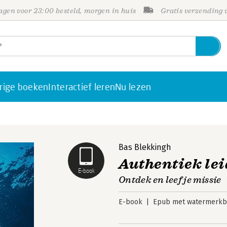
gen voor 23:00 besteld, morgen in huis
Gratis verzending
rige boeken
Interactief leren
Nu lezen
Bas Blekkingh
Authentiek le
E-book
Ontdek en leef je missie
E-book
Epub met watermerkbe