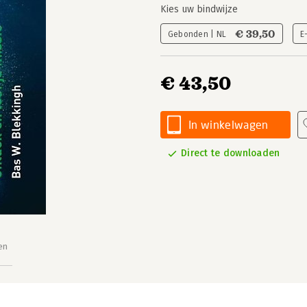
Kies uw bindwijze
€ 39,50
Gebonden | NL
E
€ 43,50
In winkelwagen
Direct te downloaden
en