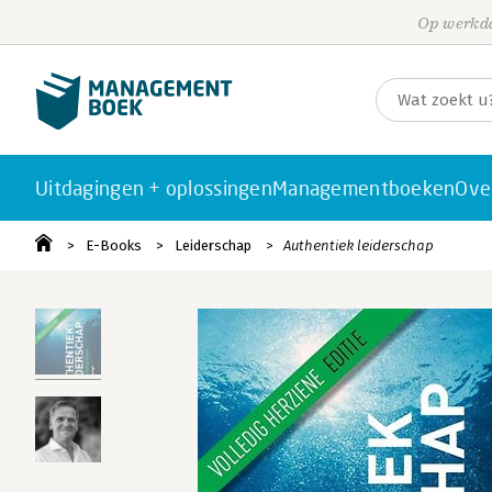
Op werkda
Uitdagingen + oplossingen
Managementboeken
Ove
E-Books
Leiderschap
Authentiek leiderschap