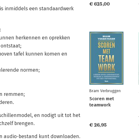
€ 625,00
p is inmiddels een standaardwerk
:
 kunnen herkennen en oprekken
 ontstaat;
 boven tafel kunnen komen en
ulerende normen;
Bram Verbruggen
van remmen;
Scoren met
deren.
teamwork
chillenmodel, en nodigt uit tot het
ichzelf brengen.
€ 26,95
en audio-bestand kunt downloaden.