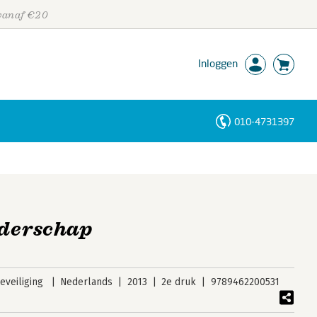
 vanaf €20
Inloggen
010-4731397
Personen
Trefwoorden
iderschap
veiliging
Nederlands
2013
2e druk
9789462200531