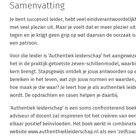
Samenvatting
Je bent succesvol leider, hebt veel eindverantwoordelijkh
met veel plezier uit. Maar je voelt dat er meer plezier uit
tegen en je krijgt geen grip op wat daarvan de oorzaak is.
een patroon.
Voor die leider is 'Authentiek leiderschap' het aangewez
het in de praktijk getoetste zeven-schillenmodel, waarbij e
kern brengt. Stapsgewijs ontdek je jouw antwoorden op es
bereiken in het leven, wat zijn jouw normen en waarden, 
hoe maak je die waar? Je leert hoe je als authentiek leid
wordt. De opdrachten en cases helpen je daarbij.
'Authentiek leiderschap' is een soms confronterend boek
adviseur of docent zal inspireren tot het creëren van e
elkaar positief beïnvloeden. Het boek werkt in combinat
website www.authenthiekleiderschap.nl als een 'zelfcoa