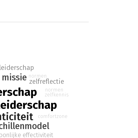
leiderschap
missie
normen
zelfreflectie
erschap
normen
zelfkennis
leiderschap
ticiteit
comfortzone
chillenmodel
onlijke effectiviteit