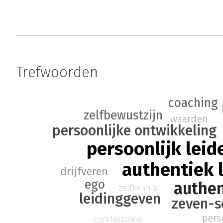
Trefwoorden
coaching
zelfbewustzijn
waarden
persoonlijke ontwikkeling
persoonlijk leid
authentiek 
drijfveren
ego
authen
zelfkennis
leidinggeven
zeven-s
perso
comfortzone