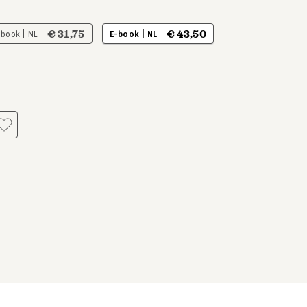
€ 31,75
€ 43,50
-book | NL
E-book | NL