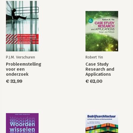
Toekomst van de
Openbaar Bestuur
bestuurskunde
Perspectieven op
Het vertrouwen
P.J.M. Verschuren
Robert Yin
leiderschap
zoek
Probleemstelling
Case Study
voor een
Research and
onderzoek
Applications
€ 32,99
€ 62,00
Bekijk alle boeken
Bestuursrecht in
crisistijd