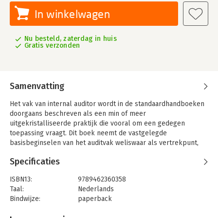
In winkelwagen
Nu besteld, zaterdag in huis
Gratis verzonden
Samenvatting
Het vak van internal auditor wordt in de standaardhandboeken
doorgaans beschreven als een min of meer
uitgekristalliseerde praktijk die vooral om een gedegen
toepassing vraagt. Dit boek neemt de vastgelegde
basisbeginselen van het auditvak weliswaar als vertrekpunt,
maar laat vervolgens zien hoe de invulling ervan in het
Specificaties
publieke domein tot spanningen en dilemma's kan leiden.De
praktijk van internal audit is weerbarstig en het werkveld
ISBN13:
9789462360358
waarin de internal auditor opereert is sterk in beweging.
Taal:
Nederlands
Internal audit is daarom als professie ook niet scherp
Bindwijze:
paperback
begrensd, maar vormt juist het label voor een dynamisch en
Uitgever:
Boom Juridische Uitgevers
zich sterk ontwikkelend vakgebied dat op tal van plekken