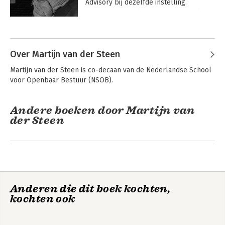
Advisory bij dezelfde instelling. 
Daarnaast is hij decaan en bestuurder 
van de Nederlandse School voor 
Andere boeken door Mark van
Openbaar Bestuur (NSOB) in Den Haag.

Twist
 Hij doet niet alleen onderzoek naar 
Over Martijn van der Steen
besturen, organiseren en adviseren, 
Martijn van der Steen is co-decaan van de Nederlandse School 
maar heeft daar in de praktijk zelf ook 
voor Openbaar Bestuur (NSOB).
veel ervaring mee, onder meer als lid in 
buitengewone dienst van het College 
van de Algemene Rekenkamer en als 
Andere boeken door Martijn van
voorzitter of lid van diverse raden van 
der Steen
toezicht en adviescommissies.
Woorden wisselen
Woorden wisselen
Anderen die dit boek kochten,
kochten ook