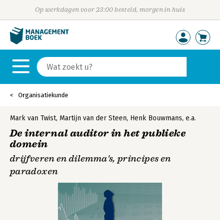
Op werkdagen voor 23:00 besteld, morgen in huis
Organisatiekunde
Mark van Twist
,
Martijn van der Steen
,
Henk Bouwmans
,
e.a.
De internal auditor in het publieke
domein
drijfveren en dilemma's, principes en
paradoxen