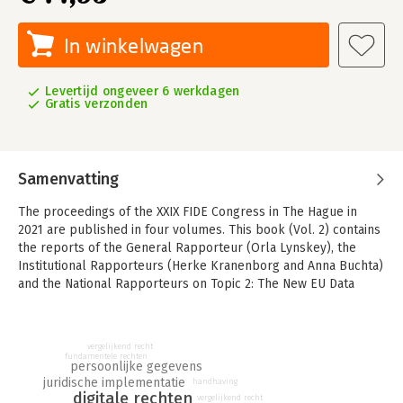
In winkelwagen
Levertijd ongeveer 6 werkdagen
Gratis verzonden
Samenvatting
The proceedings of the XXIX FIDE Congress in The Hague in
2021 are published in four volumes. This book (Vol. 2) contains
the reports of the General Rapporteur (Orla Lynskey), the
Institutional Rapporteurs (Herke Kranenborg and Anna Buchta)
and the National Rapporteurs on Topic 2: The New EU Data
Protection Regime: Setting Global Standards for the Right to
Personal Data Protection.
vergelijkend recht
fundamentele rechten
persoonlijke gegevens
juridische implementatie
handhaving
digitale rechten
vergelijkend recht