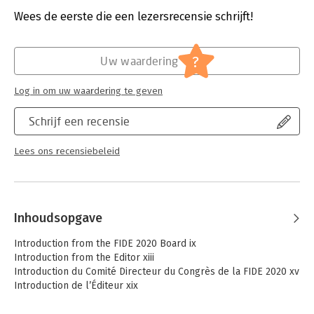
Druk:
1
Verschijningsdatum:
20-7-2020
Wees de eerste die een lezersrecensie schrijft!
Hoofdrubriek:
Juridisch
Jongbloed:
Europees recht
?
Uw waardering
Log in om uw waardering te geven
Schrijf een recensie
Lees ons recensiebeleid
Inhoudsopgave
Introduction from the FIDE 2020 Board ix
Introduction from the Editor xiii
Introduction du Comité Directeur du Congrès de la FIDE 2020 xv
Introduction de l’Éditeur xix
Begrüßung durch das Organisationskomitee von FIDE 2020 xxi