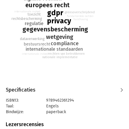
europees recht
gdpr
internationale invloed
grensoverschrijdend
toezicht
fundamentele rechten
rechtsbescherming
privacy
handhaving
regulatie
gegevensbescherming
wetgeving
dataverwerking
compliance
bestuursrecht
internationale standaarden
rechten van betrokkenen
internationale invloed
nationale implementatie
Specificaties
ISBN13:
9789462361294
Taal:
Engels
Bindwijze:
paperback
Aantal pagina's:
668
Uitgever:
Eleven
Lezersrecensies