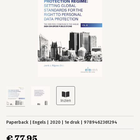
Paperback
Engels
2020
1e druk
9789462361294
€ 77,95