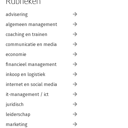
Rubrieken
Antonio Segura Serrano and Julián Valero Torrijos
Sweden 581
advisering
Pernilla Norman
Switzerland 597
algemeen management
Jacques Beglinger
The United Kingdom 619
coaching en trainen
Leonard W.N. Hawkes
communicatie en media
List of FIDE 2020 Partners
economie
financieel management
inkoop en logistiek
internet en social media
it-management / ict
juridisch
leiderschap
marketing