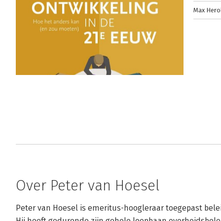
Max Hero
Over Peter van Hoesel
Peter van Hoesel is emeritus-hoogleraar toegepast belei
Hij heeft gedurende zijn gehele loopbaan overheidsbelei