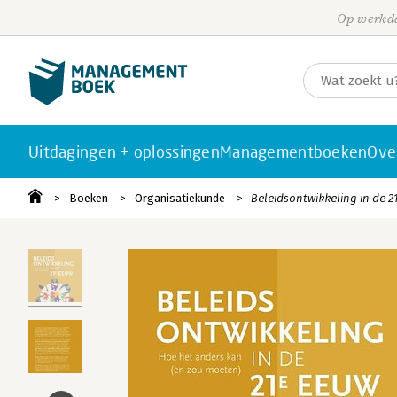
Op werkda
Uitdagingen + oplossingen
Managementboeken
Ove
Boeken
Organisatiekunde
Beleidsontwikkeling in de 2