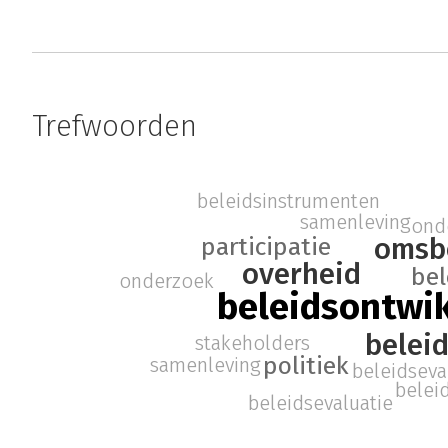
Trefwoorden
beleidsinstrumenten
samenleving
ond
omsb
participatie
overheid
bel
onderzoek
beleidsontwi
belei
stakeholders
politiek
samenleving
beleidseva
belei
beleidsevaluatie