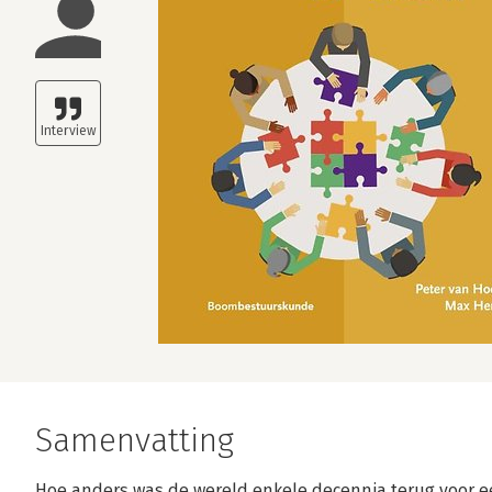
Samenvatting
Hoe anders was de wereld enkele decennia terug voor 