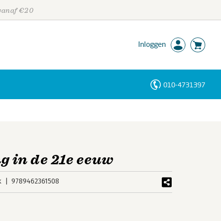
 vanaf €20
Inloggen
010-4731397
Personen
Trefwoorden
g in de 21e eeuw
k
9789462361508