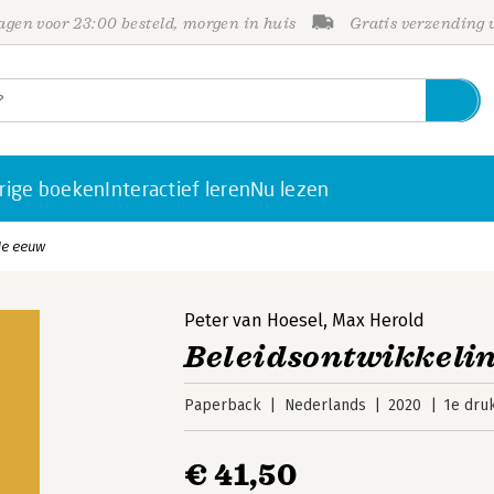
gen voor 23:00 besteld, morgen in huis
Gratis verzending
rige boeken
Interactief leren
Nu lezen
1e eeuw
Peter van Hoesel
,
Max Herold
Beleidsontwikkelin
Paperback
Nederlands
2020
1e dru
€ 41,50