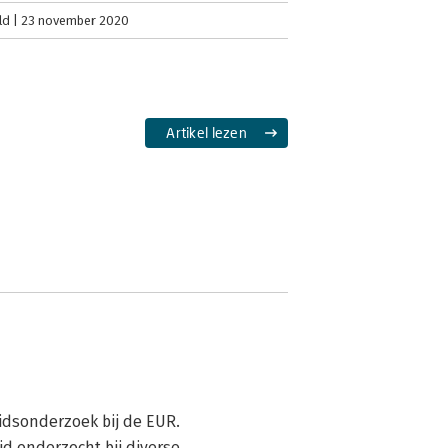
ld
23 november 2020
Artikel lezen
dsonderzoek bij de EUR.

d onderzocht bij diverse 