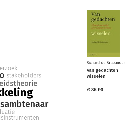
Richard de Brabander
erzoek
Van gedachten
o
stakeholders
wisselen
eidstheorie
kkeling
€ 36,95
dsambtenaar
luatie
dsinstrumenten