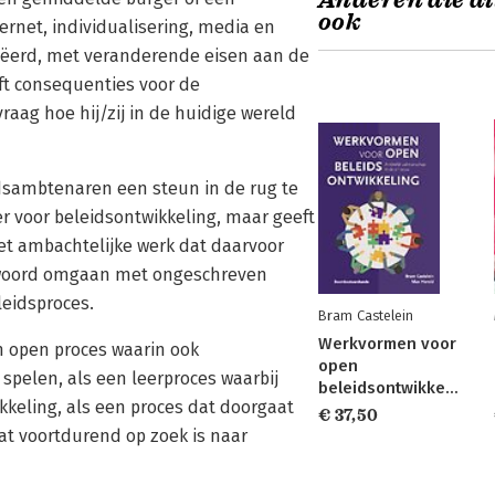
Anderen die di
ook
ternet, individualisering, media en
eëerd, met veranderende eisen aan de
eft consequenties voor de
aag hoe hij/zij in de huidige wereld
idsambtenaren een steun in de rug te
r voor beleidsontwikkeling, maar geeft
et ambachtelijke werk dat daarvoor
antwoord omgaan met ongeschreven
leidsproces.
Bram Castelein
Werkvormen voor
n open proces waarin ook
open
spelen, als een leerproces waarbij
beleidsontwikkeling
keling, als een proces dat doorgaat
€ 37,50
dat voortdurend op zoek is naar