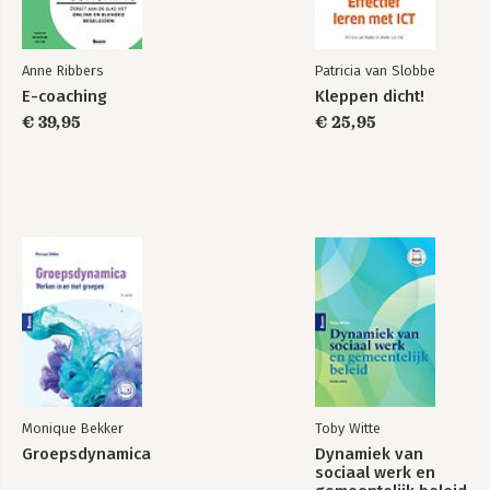
Slotwoord
Noten
Anne Ribbers
Patricia van Slobbe
Literatuur
E-coaching
Kleppen dicht!
Register
€ 39,95
€ 25,95
Over de auteurs
Monique Bekker
Toby Witte
Groepsdynamica
Dynamiek van
sociaal werk en