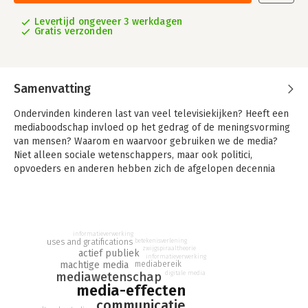
Levertijd ongeveer 3 werkdagen
Gratis verzonden
Samenvatting
Ondervinden kinderen last van veel televisiekijken? Heeft een
mediaboodschap invloed op het gedrag of de meningsvorming
van mensen? Waarom en waarvoor gebruiken we de media?
Niet alleen sociale wetenschappers, maar ook politici,
opvoeders en anderen hebben zich de afgelopen decennia
steeds meer beziggehouden met deze vragen.
In 'Media en publiek' worden de belangrijkste theorieën
besproken die binnen communicatiewetenschap gangbaar zijn
en betrekking hebben op de werking van de media. Veel van
informatieverwerking
betekenisverlening
uses and gratifications
deze theorieën zijn gericht op het verklaren van effecten van
zwijgspiraaltheorie
actief publiek
informatieverwerking
de media op het publiek. Daarnaast worden ook theorieën
machtige media
mediabereik
besproken die de relatie tussen media en publiek meer vanuit
mediawetenschap
digitale media
media-effecten
het standpunt van het publiek bekijken en het mediagebruik
proberen te verklaren.
communicatie