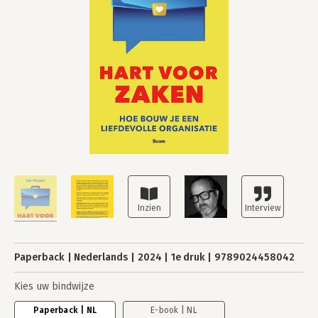
Paperback
Nederlands
2024
1e druk
9789024458042
Kies uw bindwijze
Paperback | NL
E-book | NL