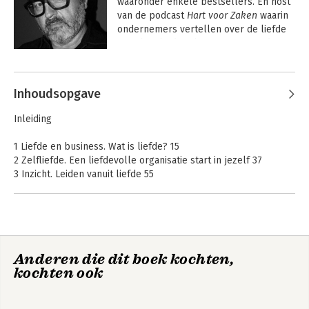
waaronder enkele bestsellers. En host 
van de podcast 
Hart voor Zaken
 waarin 
ondernemers vertellen over de liefde 
voor hun bedrijf, hun mensen en de 
wereld om hen heen.
Andere boeken door Cor Hospes
Inhoudsopgave
Inleiding
1 Liefde en business. Wat is liefde? 15
2 Zelfliefde. Een liefdevolle organisatie start in jezelf 37
3 Inzicht. Leiden vanuit liefde 55
4 Hoger doel. Vind je purpose 71
5 Vervoeren. Liefdevol leiderschap 91
6 Organiseren. Creëer een menselijke organisatie 133
7 Kloppen. Buiten winnen is binnen beginnen 149
8 Gedrag. Wat is liefdevol gedrag? 161
De power van een
Hart voor zaken
Anderen die dit boek kochten,
9 Winst. De ROI van een liefdevolle organisatie 175
contentplatform
kochten ook
Slot 189
Dankwoord 193