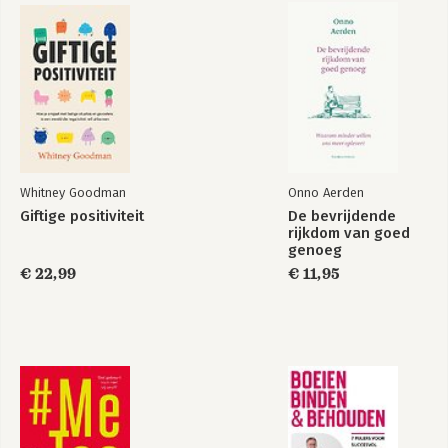
Noten 197
Whitney Goodman
Onno Aerden
Giftige positiviteit
De bevrijdende
De power van een
Contentbijbel
rijkdom van goed
contentplatform
genoeg
€ 22,99
€ 11,95
Bekijk alle boeken