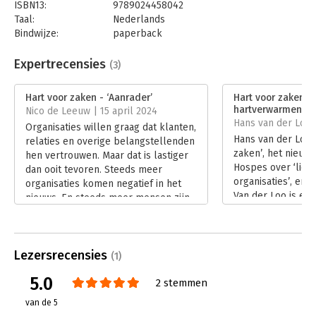
ISBN13:
9789024458042
Taal:
Nederlands
Een liefdevolle organisatie, ja, ik ben daar erg enthousiast
Bindwijze:
paperback
over.
- Ronald Jeurissen, hoogleraar bedrijfsethiek aan de
Aantal pagina's:
208
Nyenrode Business Universiteit
Uitgever:
Boom
Expertrecensies
(3)
Druk:
1
Verschijningsdatum:
12-1-2024
Hart voor zaken - ‘Aanrader’
Hart voor zaken - 
hartverwarmende 
Nico de Leeuw | 15 april 2024
Hoofdrubriek:
Organisatiekunde
,
Verandermanagement
Hans van der Loo 
Organisaties willen graag dat klanten,
Hans van der Loo l
relaties en overige belangstellenden
zaken’, het nieuw
hen vertrouwen. Maar dat is lastiger
Hospes over ‘lief
dan ooit tevoren. Steeds meer
organisaties’, en 
organisaties komen negatief in het
Van der Loo is enth
nieuws. En steeds meer mensen zijn
‘Dit boek is een a
niet meer betrokken bij het werk wat
voor iedereen die 
ze doen en zoeken naar voldoening
op en inspireren 
of zingeving.
alternatieve aan
Lezersrecensies
Lees verder
(1)
en leiderschap.’
5.0
Lees verder
2 stemmen
van de 5