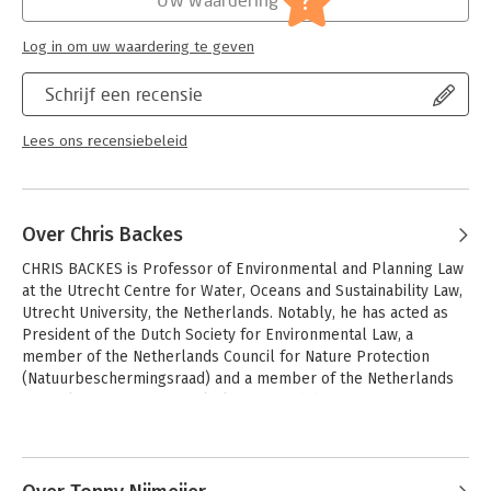
?
Log in om uw waardering te geven
Schrijf een recensie
Lees ons recensiebeleid
Over Chris Backes
CHRIS BACKES is Professor of Environmental and Planning Law 
at the Utrecht Centre for Water, Oceans and Sustainability Law, 
Utrecht University, the Netherlands. Notably, he has acted as 
President of the Dutch Society for Environmental Law, a 
member of the Netherlands Council for Nature Protection 
(Natuurbeschermingsraad) and a member of the Netherlands 
Council of Housing, Spatial Planning and the Environment 
(VROM-Raad). He specialises in sustainability law as well as 
Andere boeken door Chris Backes
environmental and planning law with a special focus on law for 
circular economy and biodiversity law.