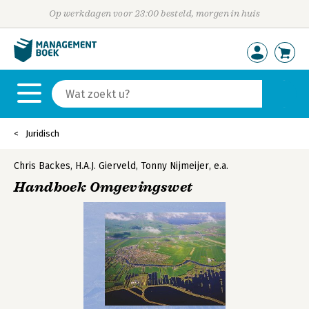
Op werkdagen voor 23:00 besteld, morgen in huis
Juridisch
Chris Backes
,
H.A.J. Gierveld
,
Tonny Nijmeijer
,
e.a.
Handboek Omgevingswet