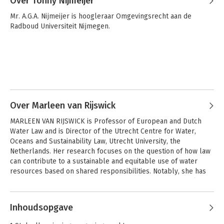
Over Tonny Nijmeijer
Mr. A.G.A. Nijmeijer is hoogleraar Omgevingsrecht aan de 
Radboud Universiteit Nijmegen.
Over Marleen van Rijswick
Natuur in de
Met recht naar een
Omgevingswet
circulaire economie
MARLEEN VAN RIJSWICK is Professor of European and Dutch 
Water Law and is Director of the Utrecht Centre for Water, 
Oceans and Sustainability Law, Utrecht University, the 
Netherlands. Her research focuses on the question of how law 
can contribute to a sustainable and equitable use of water 
resources based on shared responsibilities. Notably, she has 
acted as President of the Dutch Society for Environmental Law, 
a member of the Netherlands Council for Water legislation 
Andere boeken door Marleen van
(Commissie van Advies voor de waterstaatswetgeving) and a 
Inhoudsopgave
Rijswick
member of the Wadden Sea Council (Waddenraad). Her 
research interests include water law and adaptation to climate 