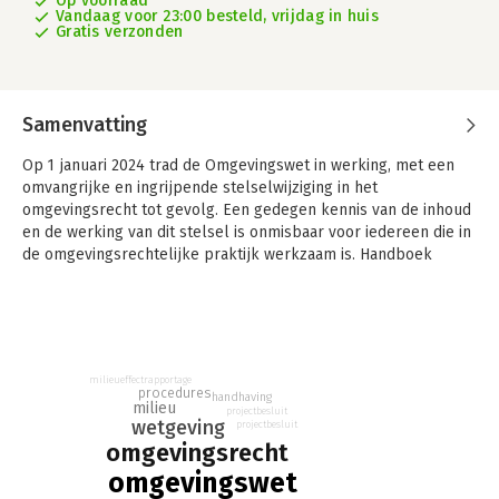
Op voorraad
Vandaag voor 23:00 besteld, vrijdag in huis
Gratis verzonden
Samenvatting
Op 1 januari 2024 trad de Omgevingswet in werking, met een
omvangrijke en ingrijpende stelselwijziging in het
omgevingsrecht tot gevolg. Een gedegen kennis van de inhoud
en de werking van dit stelsel is onmisbaar voor iedereen die in
de omgevingsrechtelijke praktijk werkzaam is. Handboek
Omgevingswet wil in die kennisbehoefte voorzien.
Het boek is tevens bedoeld voor het hoger beroepsonderwijs
en het academische onderwijs. De teksten zijn in ruime mate
voorzien van voorbeelden om de materie optimaal inzichtelijk
te maken. Daarbij wordt een relatie gelegd met het recht dat
milieueffectrapportage
procedures
handhaving
gold vóór de inwerkingtreding van de Omgevingswet, als dat
milieu
projectbesluit
wetgeving
nuttig is om het huidige omgevingsrechtelijke stelsel te
projectbesluit
omgevingsrecht
kunnen begrijpen. Rechtspraak die destijds is verschenen en
die relevant blijft voor de huidige (rechts)praktijk, wordt
omgevingswet
uitvoerig belicht.