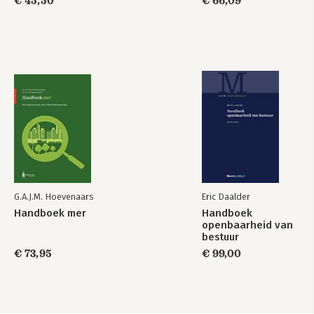
€ 45,50
€ 66,09
G.A.J.M. Hoevenaars
Eric Daalder
Handboek mer
Handboek
openbaarheid van
bestuur
€ 73,95
€ 99,00