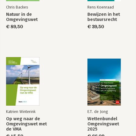
23 Handhaving
Chris Backes
Rens Koenraad
24 Bevoegdheden in bijzondere omstandigheden
Natuur in de
Bewijzen in het
25 Overgangsrecht
Omgevingswet
bestuursrecht
€ 89,50
€ 39,50
Literatuur
Environmental Law
For Transitions to
Sustainability
Bekijk alle boeken
Katrien Winterink
E.T. de Jong
Op weg naar de
Wettenbundel
Omgevingswet met
Omgevingswet
de VMA
2025