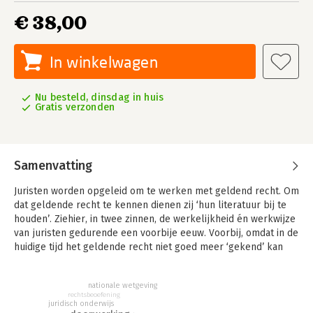
€ 38,00
In winkelwagen
Nu besteld, dinsdag in huis
Gratis verzonden
Samenvatting
Juristen worden opgeleid om te werken met geldend recht. Om
dat geldende recht te kennen dienen zij ‘hun literatuur bij te
houden’. Ziehier, in twee zinnen, de werkelijkheid én werkwijze
van juristen gedurende een voorbije eeuw. Voorbij, omdat in de
huidige tijd het geldende recht niet goed meer ‘gekend’ kan
worden.
Er bestaat een kenprobleem met betrekking tot het geldende
nationale wetgeving
rechtsbeoefening
recht van Europese origine. Het kenprobleem bestaat uit twee
juridisch onderwijs
vragen. Ten eerste: ‘Wat is in dit concrete geval het geldende