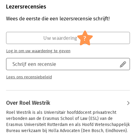
Uitgever:
Uitgeverij Paris B.V.
Lezersrecensies
Druk:
1
Verschijningsdatum:
26-7-2016
Wees de eerste die een lezersrecensie schrijft!
Hoofdrubriek:
Juridisch
Jongbloed:
Burgerlijk recht: algemeen
?
Uw waardering
Log in om uw waardering te geven
Schrijf een recensie
Lees ons recensiebeleid
Over Roel Westrik
Roel Westrik is als Universitair hoofddocent privaatrecht 
verbonden aan de Erasmus School of Law (ESL) van de 
Erasmus Universiteit Rotterdam en als Hoofd Wetenschappelijk 
Bureau werkzaam bij Holla Advocaten (Den Bosch, Eindhoven).