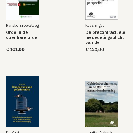
(meer) juist?
6. Kenprobleem: conclusie
Hansko Broeksteeg
Kees Engel
7. Hoe nu verder?
Orde in de
De precontractuele
openbare orde
mededelingsplicht
Jurisprudentieregister
van de
verzekeringnemer
€ 101,00
€ 123,00
in
rechtsvergelijkend
perspectief
F.J. Kaat
Janette Verbeek