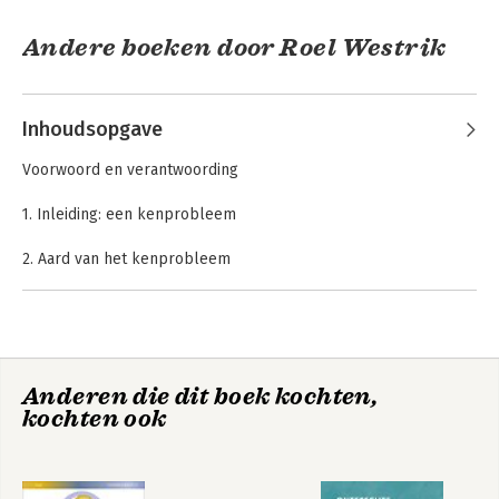
Andere boeken door Roel Westrik
Inhoudsopgave
Voorwoord en verantwoording
1. Inleiding: een kenprobleem
2. Aard van het kenprobleem
3. Paradoxen aangaande het ‘geldende recht’
Jurisprudentie
Hidden Civil Law
Goederen- en
4. De dichotomie achterhaald
insolventierecht
1975-2020
Anderen die dit boek kochten,
5. Verborgen geldend recht
kochten ook
5.1 Geldend recht: waar is het te vinden in nationale wetgeving
en literatuur?
5.2 Geldend recht: waar is het te vinden in regelgeving van
Bekijk alle boeken
Europese origine?