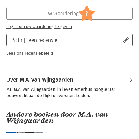
Hoofdrubriek:
Juridisch
Jongbloed:
Bouwrecht [aanneming van werk; UAV;
?
Uw waardering
aanbesteding; PPS;
ketenaansprakelijkheid]
Log in om uw waardering te geven
Serie:
Bouw- en Aanbestedingsrecht
Schrijf een recensie
Lees ons recensiebeleid
Over M.A. van Wijngaarden
Mr. M.A. van Wijngaarden: in leven emeritus hoogleraar 
bouwrecht aan de Rijksuniversiteit Leiden.
Andere boeken door M.A. van
Wijngaarden