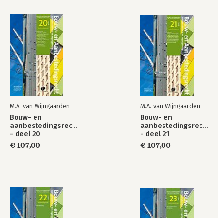
4. Rechtspraak schorsing en beëindiging werk in onvoltooide
staat door aannemer
4.1 Rechtspraak in het algemeen
4.2 Schorsing door de aannemer
4.3 Beëindiging van het werk in onvoltooide staat door de
aannemer
4.4 Anticipatieve ontbinding (art. 7:756 lid 2 BW)
5. In Ingebreke blijven, waarschijnlijk in gebreke blijven,
onvermogen of overlijden van de opdrachtgever: regelingen
M.A. van Wijngaarden
M.A. van Wijngaarden
5.1 Inleiding
Bouw- en
Bouw- en
5.2 De regelingen
aanbestedingsrecht
aanbestedingsrecht
- deel 20
- deel 21
6. Rechtspraak inzake in gebreke blijven, waarschijnlijk in
€ 107,00
€ 107,00
gebreke blijven, onvermogen of overlijden van opdrachtgever
6.1 Rechtspraak in het algemeen
6.2 Rechtspraak inzake rente verschuldigd door opdrachtgever
7. In gebreke blijven, onvermogen of overlijden van de
aannemer
7.1 Inleiding