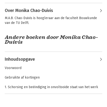
Over Monika Chao-Duivis
M.A.B. Chao-Duivis is hoogleraar aan de faculteit Bouwkunde 
van de TU Delft.
Andere boeken door Monika Chao-
Duivis
Bouw- en
Bouw- en
aanbestedingsrecht
aanbestedingsrecht
- deel 13
- deel 1
Inhoudsopgave
Voorwoord
Gebruikte af kortingen
1. Schorsing en beëindiging in onvoltooide staat van het werk
door de opdrachtgever: de regelingen
1.1 Overzicht van alle vormen van beëindiging in wet en
algemene voorwaarden door de opdrachtgever dan wel door
Tekst &
Praktische
de aannemer
Commentaar
toelichting op de