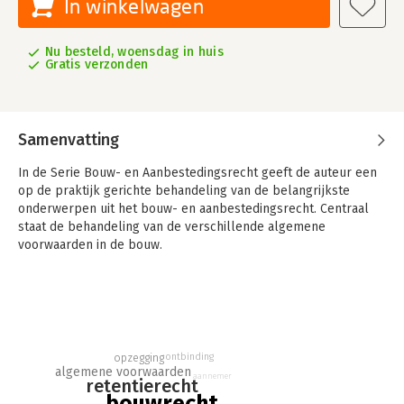
In winkelwagen
Nu besteld, woensdag in huis
Gratis verzonden
Samenvatting
In de Serie Bouw- en Aanbestedingsrecht geeft de auteur een
op de praktijk gerichte behandeling van de belangrijkste
onderwerpen uit het bouw- en aanbestedingsrecht. Centraal
staat de behandeling van de verschillende algemene
voorwaarden in de bouw.
Het commentaar van de schrijver op elk van deze algemene
voorwaarden is voorzien van veel jurisprudentie, met name van
de Raad van Arbitrage voor de Bouw alsmede de
overheidsrechter.
ontbinding
opzegging
Op deze wijze worden de belangrijkste onderwerpen uit het
algemene voorwaarden
bouw- en aanbestedingsrecht in delen van beperkte omvang,
aannemer
retentierecht
doch tamelijk uitputtend, behandeld. Daarbij komen in de
bouwrecht