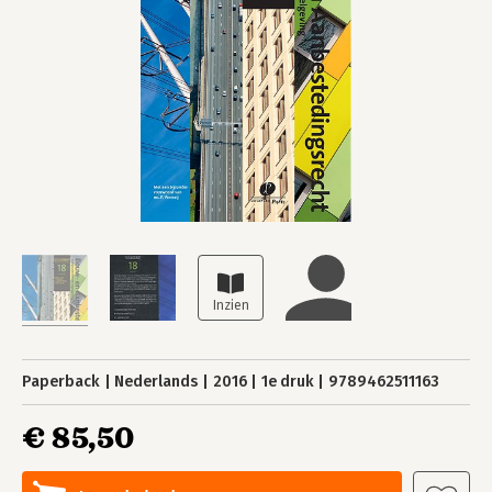
Paperback
Nederlands
2016
1e druk
9789462511163
€ 85,50