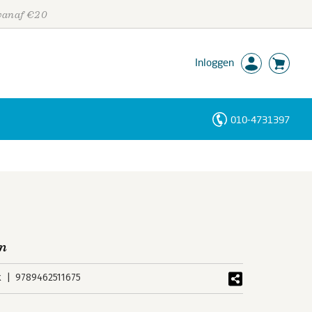
 vanaf €20
Inloggen
010-4731397
Personen
Trefwoorden
en
k
9789462511675