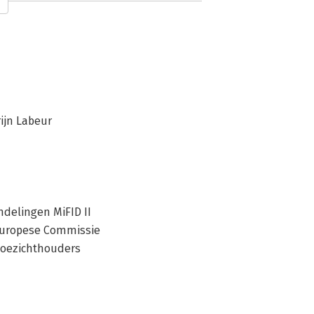
leggingsondernemingen. Tevens doceert 
id van de Tuchtcommissie Banken.
ijn Labeur
ndelingen MiFID II
 Europese Commissie
 toezichthouders