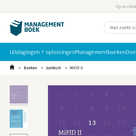
Op werkda
Uitdagingen + oplossingen
Managementboeken
Ove
Boeken
Juridisch
MiFID II