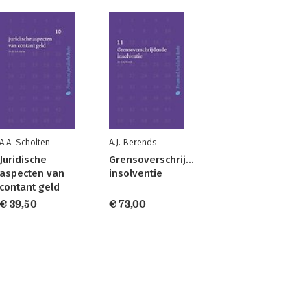
A.A. Scholten
A.J. Berends
Juridische
Grensoverschrijdende
aspecten van
insolventie
contant geld
€ 39,50
€ 73,00