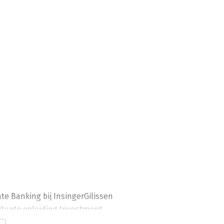
ate Banking bij InsingerGilissen 
aduate opleiding Investment 
ije Universiteit Amsterdam. Hier 