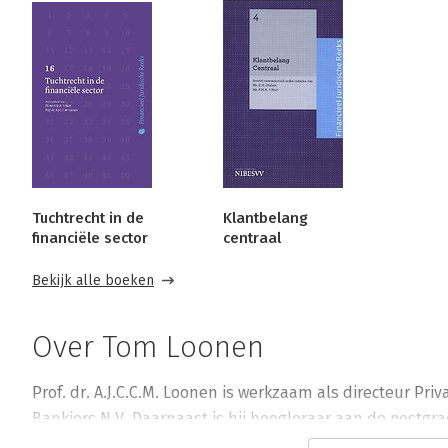
Tuchtrecht in de
Klantbelang
financiële sector
centraal
Bekijk alle boeken
Over Tom Loonen
Prof. dr. A.J.C.C.M. Loonen is werkzaam als directeur Priv
Bankiers N.V. Daarnaast is hij hoogleraar aan de postgr
Management van de School of Business and Economics, Vr