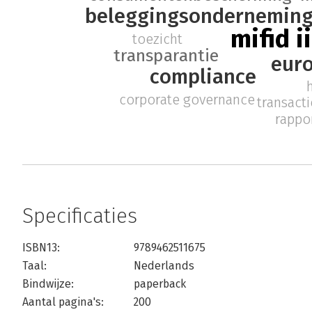
beleggingsondernemin
mifid ii
toezicht
transparantie
euro
compliance
corporate governance
transact
rappo
Specificaties
ISBN13:
9789462511675
Taal:
Nederlands
Bindwijze:
paperback
Aantal pagina's:
200