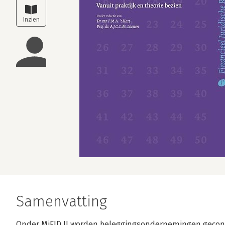
Samenvatting
Onder MiFID II worden beleggingsondernemingen geconf