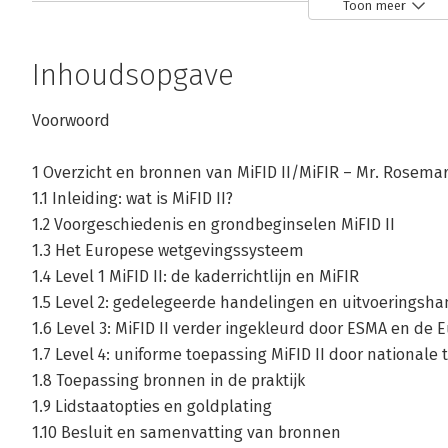
Toon meer
doceert hij Compliance en wet- en regelgeving voor be
hij Ethiek en Corporate Governance aan de UvA. Hij is l
Inhoudsopgave
Andere boeken door Tom Loonen
Voorwoord
1 Overzicht en bronnen van MiFID II/MiFIR – Mr. Rosemar
Bekijk alle boeken
1.1 Inleiding: wat is MiFID II?
1.2 Voorgeschiedenis en grondbeginselen MiFID II
1.3 Het Europese wetgevingssysteem
1.4 Level 1 MiFID II: de kaderrichtlijn en MiFIR
1.5 Level 2: gedelegeerde handelingen en uitvoeringsha
1.6 Level 3: MiFID II verder ingekleurd door ESMA en de
1.7 Level 4: uniforme toepassing MiFID II door nationale
1.8 Toepassing bronnen in de praktijk
1.9 Lidstaatopties en goldplating
1.10 Besluit en samenvatting van bronnen