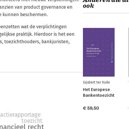
Anderen die di
ook
aanzien van product governance en
e kunnen beschermen.
eenzetten wat de verplichtingen
lijkse praktijk. Hierdoor is het een
, toezichthouders, bankjuristen,
Gijsbert ter Kuile
Het Europese
Bankentoezicht
€ 59,50
sactierapportage
toezicht
inancieel recht