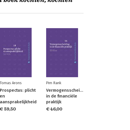
t boek kochten, kochten
Tomas Arons
Pim Rank
Prospectus: plicht
Vermogensscheiding
en
in de financiële
aansprakelijkheid
praktijk
€ 59,50
€ 46,00