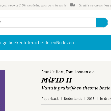
gen voor 23:00 besteld, morgen in huis
Gratis verzending
rige boeken
Interactief leren
Nu lezen
Frank 't Hart
,
Tom Loonen
e.a.
MiFID II
Vanuit praktijk en theorie bezi
Paperback
Nederlands
2018
1e dru