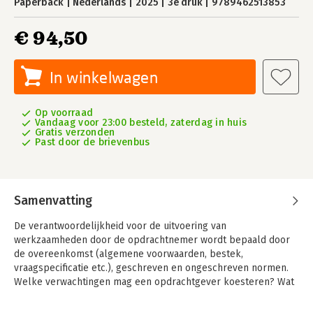
Paperback
Nederlands
2025
3e druk
9789462513853
€ 94,50
In winkelwagen
Op voorraad
Vandaag voor 23:00 besteld, zaterdag in huis
Gratis verzonden
Past door de brievenbus
Samenvatting
De verantwoordelijkheid voor de uitvoering van
werkzaamheden door de opdrachtnemer wordt bepaald door
de overeenkomst (algemene voorwaarden, bestek,
vraagspecificatie etc.), geschreven en ongeschreven normen.
Welke verwachtingen mag een opdrachtgever koesteren? Wat
betekenen bijvoorbeeld NEN-voorwaarden en wat brengt goed
en deugdelijk werk met zich?