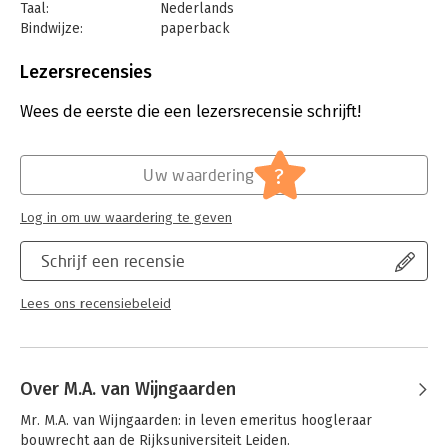
Taal:
Nederlands
Bindwijze:
paperback
Aantal pagina's:
292
Uitgever:
Uitgeverij Paris
Lezersrecensies
Druk:
3
Verschijningsdatum:
22-12-2025
Wees de eerste die een lezersrecensie schrijft!
Hoofdrubriek:
Juridisch
Jongbloed:
Bouwrecht [aanneming van werk; UAV;
?
Uw waardering
aanbesteding; PPS;
ketenaansprakelijkheid]
Log in om uw waardering te geven
Serie:
Bouw- en Aanbestedingsrecht
Schrijf een recensie
Lees ons recensiebeleid
Over M.A. van Wijngaarden
Mr. M.A. van Wijngaarden: in leven emeritus hoogleraar 
bouwrecht aan de Rijksuniversiteit Leiden.