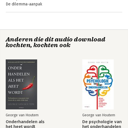
De dilemma-aanpak
De dirty tricks van het onderhandelen
1 De voorbereidingsfase
Belangen en doelstellingen bepalen
Anderen die dit audio download
Weet wat je minimaal wilt bereiken
De psychologie van
Onderhandelen als
kochten, kochten ook
Met wie zit je aan tafel?
het onderhandelen
het heet wordt
Beïnvloed je eigen achterban
Checklist voorbereiding
Dirty trick - Het lokaas
Dirty trick - Dreigen met niet-bestaande gevaren
2 De openingsfase
Inventariseer je kansen
De ideale openingszet
Dirty trick - De veiling
Dirty trick - Extreem voorstel
George van Houtem
George van Houtem
Dirty trick - Beginbod is eindbod
Onderhandelen als
De psychologie van
Dirty trick - Het ultimatum
het heet wordt
het onderhandelen