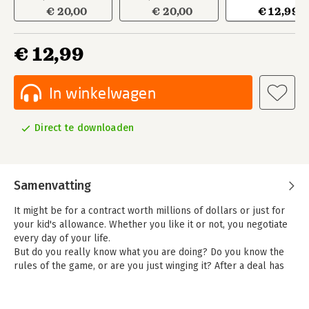
€ 20,00
€ 20,00
€ 12,99
€ 12,99
In winkelwagen
Direct te downloaden
Samenvatting
It might be for a contract worth millions of dollars or just for
your kid's allowance. Whether you like it or not, you negotiate
every day of your life.
But do you really know what you are doing? Do you know the
rules of the game, or are you just winging it? After a deal has
been struck, most people feel like they got the short-end of
the stick, or sometimes like they have been cheated or tricked.
Expert negotiator George van Houtem teaches in a step-by-