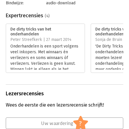
Bindwijze:
audio-download
Beveiliging:
none
Bestandsformaat:
mp3
Expertrecensies
(4)
Aantal pagina's:
136
Uitgever:
Bookora
De dirty tricks van het
De dirty tricks va
Druk:
1
onderhandelen
onderhandelen
Verschijningsdatum:
28-1-2020
Peter Streefkerk | 27 maart 2014
Sonja de Bruin | 8
Onderhandelen is een sport volgens
'De Dirty Tricks va
Hoofdrubriek:
Persoonlijke effectiviteit
veel inkopers. Met winnaars én
onderhandelen' ha
verliezers en soms winnaars óf
moeten lezen! Ik 
verliezers. Verliezen is geen kunst.
onderhandelingen 
Winnen lukt je alleen als je het
maar ondanks dat
onderhandelingsspel goed beheerst.
tevredenheid waren
De regels van het spel liggen echter
afvragen wat het e
nergens vast. Spelbederf komt bij
van George van Ho
onderhandelingen regelmatig voor.
Lees verder
Lezersrecensies
Hoe je daar mee om kunt gaan, valt
te lezen in het boek ‘De dirty tricks
Wees de eerste die een lezersrecensie schrijft!
van het onderhandelen’ van George
van Houtem.
Lees verder
?
Uw waardering