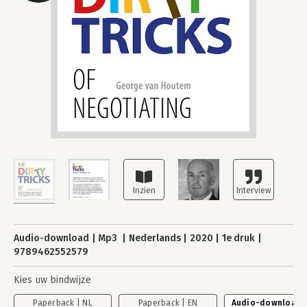
Audio-download
Mp3
Nederlands
2020
1e druk
9789462552579
Kies uw bindwijze
Paperback | NL
Paperback | EN
Audio-download |