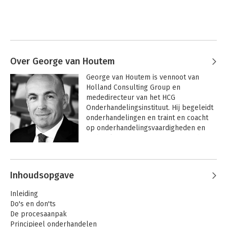
Over George van Houtem
George van Houtem is vennoot van 
Holland Consulting Group en 
mededirecteur van het HCG 
Onderhandelingsinstituut. Hij begeleidt 
onderhandelingen en traint en coacht 
op onderhandelingsvaardigheden en 
technieken. George is auteur van de 
bestsellers De dirty tricks van het 
Andere boeken door George van
onderhandelen en Onderhandelen als 
Houtem
het heet wordt.
Inhoudsopgave
Inleiding
Do's en don'ts
De procesaanpak
Principieel onderhandelen