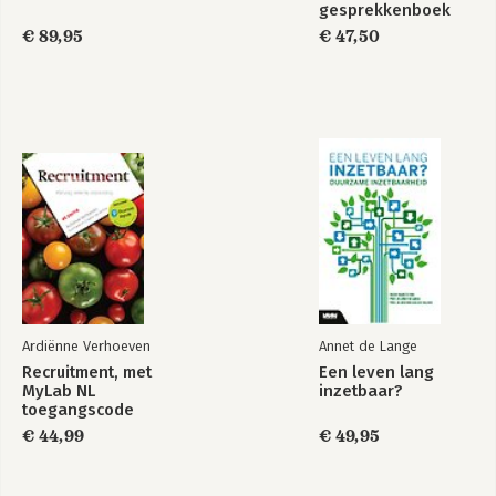
gesprekkenboek
HOOFDSTUK 6.
€ 89,95
€ 47,50
REFLECTEER EN BLIJF VOORUITKIJKEN
6.1 Evalueer en reflecteer
6.2 Focus
6.3 Koerswijziging? Ga terug naar de tekentafel
6.4 Blijf leren en ga voor je ambities
Nawoord
Bronvermelding
Referenties
Ardiënne Verhoeven
Annet de Lange
Recruitment, met
Een leven lang
MyLab NL
inzetbaar?
toegangscode
€ 44,99
€ 49,95