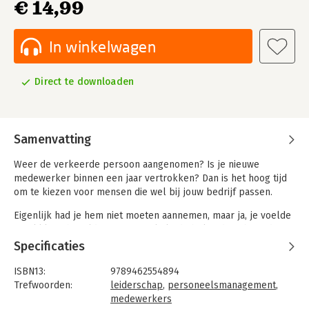
€ 14,99
In winkelwagen
Direct te downloaden
Samenvatting
Weer de verkeerde persoon aangenomen? Is je nieuwe
medewerker binnen een jaar vertrokken? Dan is het hoog tijd
om te kiezen voor mensen die wel bij jouw bedrijf passen.
Eigenlijk had je hem niet moeten aannemen, maar ja, je voelde
een klik en hij wilde zo graag. Klinkt dit bekend? Je bent de
enige niet. Zogenaamde 'mismatches' zorgen voor torenhoge
Specificaties
kosten, frustraties bij collega's en ongewenst verloop. En ze
kosten jou bovendien veel energie. Dit moet anders, maar hoe
ISBN13:
9789462554894
herken jij jouw ideale medewerker?
Trefwoorden:
leiderschap
,
personeelsmanagement
,
medewerkers
Maak niet de fout om het schaap met de vijf poten of kopieën