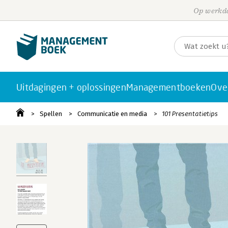
Op werkda
Uitdagingen + oplossingen
Managementboeken
Ove
Spellen
Communicatie en media
101 Presentatietips