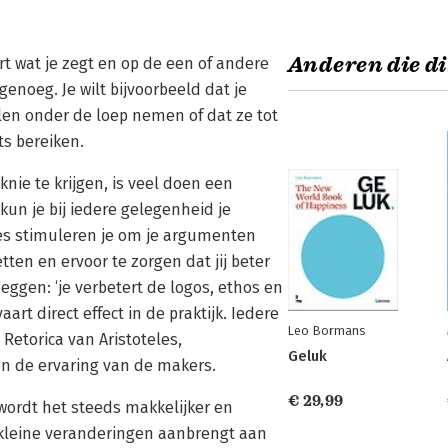
Anderen die di
oort wat je zegt en op de een of andere
genoeg. Je wilt bijvoorbeeld dat je
len onder de loep nemen of dat ze tot
ets bereiken.
nie te krijgen, is veel doen een
kun je bij iedere gelegenheid je
ies stimuleren je om je argumenten
etten en ervoor te zorgen dat jij beter
zeggen: ‘je verbetert de logos, ethos en
rt direct effect in de praktijk. Iedere
Leo Bormans
Retorica van Aristoteles,
Geluk
en de ervaring van de makers.
€ 29,99
 wordt het steeds makkelijker en
d kleine veranderingen aanbrengt aan