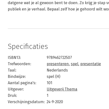
datgene wat je al gewoon bent te doen. Zo krijg je stap v
publiek en je verhaal. Bepaal zelf hoe je gehoord wilt wor
Specificaties
ISBN13:
9789462722507
Trefwoorden:
presenteren
,
spel
,
presentatie
Taal:
Nederlands
Bindwijze:
spel (H)
Aantal pagina's:
101
Uitgever:
Uitgeverij Thema
Druk:
1
Verschijningsdatum:
24-9-2020