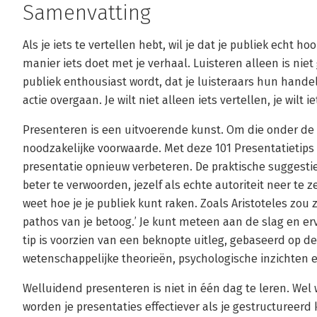
Samenvatting
Als je iets te vertellen hebt, wil je dat je publiek echt h
manier iets doet met je verhaal. Luisteren alleen is niet 
publiek enthousiast wordt, dat je luisteraars hun hande
actie overgaan. Je wilt niet alleen iets vertellen, je wilt i
Presenteren is een uitvoerende kunst. Om die onder de k
noodzakelijke voorwaarde. Met deze 101 Presentatietips 
presentatie opnieuw verbeteren. De praktische suggest
beter te verwoorden, jezelf als echte autoriteit neer te z
weet hoe je je publiek kunt raken. Zoals Aristoteles zou 
pathos van je betoog.’ Je kunt meteen aan de slag en ervaa
tip is voorzien van een beknopte uitleg, gebaseerd op de 
wetenschappelijke theorieën, psychologische inzichten 
Welluidend presenteren is niet in één dag te leren. Wel
worden je presentaties effectiever als je gestructureer