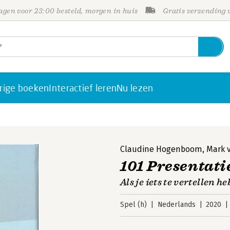
gen voor 23:00 besteld, morgen in huis
Gratis verzending
rige boeken
Interactief leren
Nu lezen
Claudine Hogenboom
,
Mark 
101 Presentati
Als je iets te vertellen he
Spel (h)
Nederlands
2020