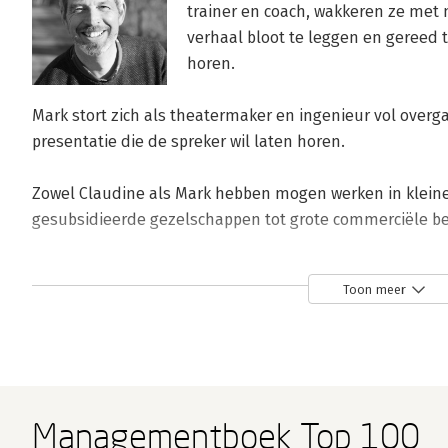
trainer en coach, wakkeren ze met
verhaal bloot te leggen en gereed 
horen. 

Mark stort zich als theatermaker en ingenieur vol overgave
presentatie die de spreker wil laten horen. 

Zowel Claudine als Mark hebben mogen werken in kleine 
gesubsidieerde gezelschappen tot grote commerciële be
Andere boeken door Mark van der Z
Toon meer
Bekijk alle boeken
Managementboek Top 100