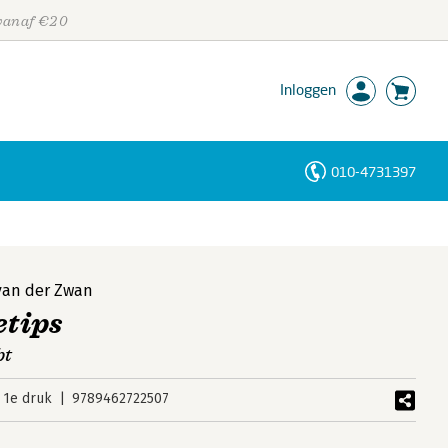
 vanaf €20
Inloggen
010-4731397
Personen
Trefwoorden
van der Zwan
etips
bt
1e druk
9789462722507