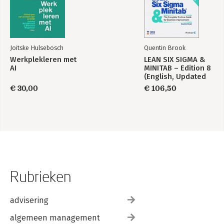
Dankwoord
Joitske Hulsebosch
Quentin Brook
Werkplekleren met
LEAN SIX SIGMA &
AI
MINITAB – Edition 8
(English, Updated
to Minitab 22)
€ 30,00
€ 106,50
Rubrieken
advisering
algemeen management