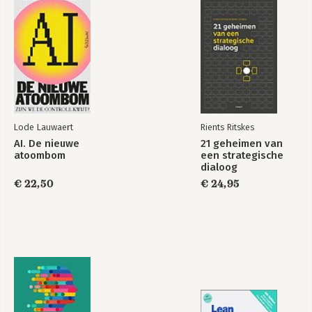
Zelf aan de slag: platformen, tools en content
Bekijk alle boeken
6 De kunst van het online faciliteren
Ontwikkel je eigen facilitatorstijl
Waarin verschilt online van live faciliteren?
Deelnemers actief en betrokken houden
Aan de slag! Over rollen en taken
Van samenwerkend leren tot online peer feedback
Faciliteren van live online sessies
Lode Lauwaert
Rients Ritskes
Als dit gebeurt, dan zal ik ...
AI. De nieuwe
21 geheimen van
Zelf aan de slag: een faciliteerplan
atoombom
een strategische
dialoog
7 Online specials
€ 22,50
€ 24,95
Online conferenties
Faciliteren van leernetwerken en communities
Hybride bijeenkomsten
Open Space en World Café
Sociale MOOCs
Zelf aan de slag: Blijf leren!
Verklarende woordenlijst
Bronnen