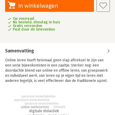
In winkelwagen
Op voorraad
Nu besteld, dinsdag in huis
Gratis verzonden
Past door de brievenbus
Samenvatting
Online leren hoeft helemaal geen slap aftreksel te zijn van
een serie bijeenkomsten in een zaaltje. Sterker nog: een
doordachte blend van online en offline leren, van groepswerk
en individueel werk, van leren op je eigen tijd en leren met
anderen tegelijk, is veel effectiever dan de traditionele opzet.
Voeg daar nog de voordelen van meer flexibiliteit in tijd en
plaats en meer autonomie voor de lerende aan toe, en je
begrijpt waarom blended leren niet meer weg te denken is uit
synchrone leeractiviteiten
asynchrone leeractiviteiten
het ontwikkellandschap van vandaag.
synchrone leeractiviteiten
online werkvormen
innovatie
Maar hoe ontwerp je zo’n sterk en innovatief leertraject? Want
digitale didactiek