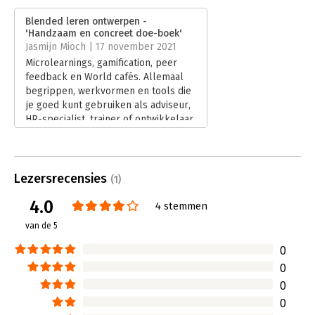
Verschijningsdatum:
20-5-2021
Blended leren ontwerpen -
'Handzaam en concreet doe-boek'
Hoofdrubriek:
Personeelsmanagement
Jasmijn Mioch | 17 november 2021
Microlearnings, gamification, peer
feedback en World cafés. Allemaal
begrippen, werkvormen en tools die
je goed kunt gebruiken als adviseur,
HR-specialist, trainer of ontwikkelaar
in de wereld van online en hybride
trainen en werken. Ze komen
allemaal voorbij in Blended leren
ontwerpen.
Lezersrecensies
(1)
Lees verder
4.0
4 stemmen
van de 5
0
0
0
0