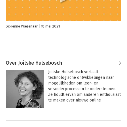
Sibrenne Wagenaar
18 mei 2021
Over Joitske Hulsebosch
Joitske Hulsebosch vertaalt 
technologische ontwikkelingen naar 
mogelijkheden om leer- en 
veranderprocessen te ondersteunen. 
Ze houdt ervan om anderen enthousiast 
te maken over nieuwe online 
mogelijkheden. 

Andere boeken door Joitske
Joitske werkt samen met Sibrenne 
Hulsebosch
Wagenaar in Ennuonline. Zij geven al 