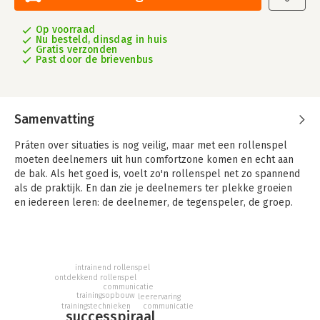
Op voorraad
Nu besteld, dinsdag in huis
Gratis verzonden
Past door de brievenbus
Samenvatting
Práten over situaties is nog veilig, maar met een rollenspel
moeten deelnemers uit hun comfortzone komen en echt aan
de bak. Als het goed is, voelt zo'n rollenspel net zo spannend
als de praktijk. En dan zie je deelnemers ter plekke groeien
en iedereen leren: de deelnemer, de tegenspeler, de groep.
Maar rollenspellen gaan soms ook met horten en stoten. Het
woord alleen roept vaak al weerstand op: bij deelnemers die
niet houden van 'spelen'. En bij trainers die worstelen met
intrainend rollenspel
glazige observanten die slechte feedback geven, tegenspelers
ontdekkend rollenspel
die er een potje van maken, of een groep die niet wil oefenen.
communicatie
trainingsopbouw
Dat is de kracht maar tegelijkertijd ook de zwakte van
leerervaring
trainingstechnieken
communicatie
rollenspelen: je kunt er de mooiste leerervaringen mee
successpiraal