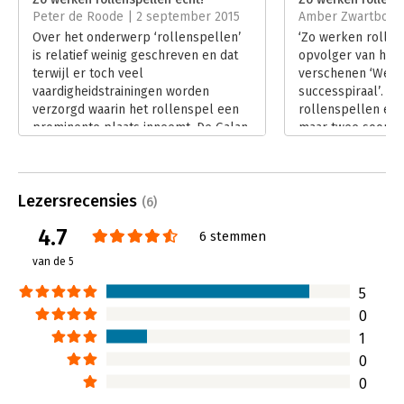
Peter de Roode | 2 september 2015
Amber Zwartbol | 
Hoofdrubriek:
Coaching en trainen
Over het onderwerp ‘rollenspellen’
‘Zo werken rollens
is relatief weinig geschreven en dat
opvolger van het 
terwijl er toch veel
verschenen ‘Werk
vaardigheidstrainingen worden
successpiraal’. Ni
verzorgd waarin het rollenspel een
rollenspellen echt!
prominente plaats inneemt. De Galan
maar twee soorte
vult deze lacune prima op door dit
worden besproken
zeer overzichtelijke en bovenal
beschrijft de aut
praktische boek. Een must-have voor
praktijkcases en g
Lezersrecensies
elke trainer die op regelmatige basis
de wijze waarop r
(6)
rollenspellen aanbiedt.
begeleid kunnen 
4.7
6 stemmen
Lees verder
Lees verder
van de 5
5
0
1
0
0