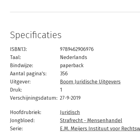
Specificaties
ISBN13:
9789462906976
Taal:
Nederlands
Bindwijze:
paperback
Aantal pagina's:
356
Uitgever:
Boom Juridische Uitgevers
Druk:
1
Verschijningsdatum:
27-9-2019
Hoofdrubriek:
Juridisch
Jongbloed:
Strafrecht - Mensenhandel
Serie:
E.M. Meijers Instituut voor Recht