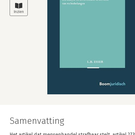
Samenvatting
Het artikel dat mensenhandel strafbaar stelt, artikel 273