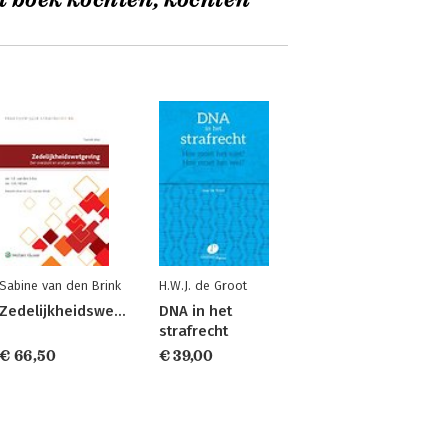
t boek kochten, kochten
Sabine van den Brink
H.W.J. de Groot
Zedelijkheidswetgeving
DNA in het
strafrecht
€ 66,50
€ 39,00