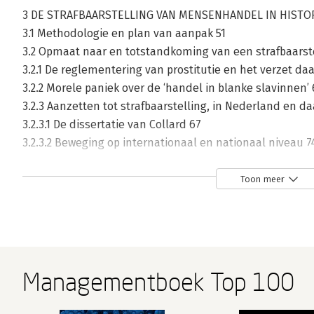
3 DE STRAFBAARSTELLING VAN MENSENHANDEL IN HISTOR
3.1 Methodologie en plan van aanpak 51
3.2 Opmaat naar en totstandkoming van een strafbaarstel
3.2.1 De reglementering van prostitutie en het verzet da
3.2.2 Morele paniek over de ‘handel in blanke slavinnen’ 
3.2.3 Aanzetten tot strafbaarstelling, in Nederland en d
3.2.3.1 De dissertatie van Collard 67
3.2.3.2 Beweging op internationaal en nationaal niveau 7
3.2.4 Vrouwenhandel in de Wet ter bestrijding van de zed
3.2.4.1 De nota van wijziging van minister Regout 82
Toon meer
3.2.4.2 Behandeling van Regouts voorstel in de Tweede 
3.3 Een gedraging in beweging (1912-2000) 93
3.3.1 Ontwikkelingen op internationaal niveau 94
3.3.2 Ontzuiling, individualisering en democratisering: in
3.3.3 Sociale genese van het recht: van strafvorderlijk b
Managementboek Top 100
3.3.3.1 De wens tot aanpassing van het souteneursverbod
3.3.3.2 Een nieuwe strafbaarstelling van mensenhandel 