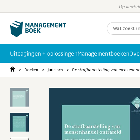
Op werkda
Uitdagingen + oplossingen
Managementboeken
Ove
Boeken
Juridisch
De strafbaarstelling van mensenhan