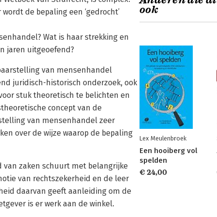
Anderen die di
ook
ur wordt de bepaling een ‘gedrocht’
senhandel? Wat is haar strekking en
n jaren uitgeoefend?
fbaarstelling van mensenhandel
end juridisch-historisch onderzoek, ook
or stuk theoretisch te belichten en
stheoretische concept van de
rstelling van mensenhandel zeer
ken over de wijze waarop de bepaling
Lex Meulenbroek
Een hooiberg vol
spelden
nd van zaken schuurt met belangrijke
€ 24,00
notie van rechtszekerheid en de leer
kheid daarvan geeft aanleiding om de
tgever is er werk aan de winkel.