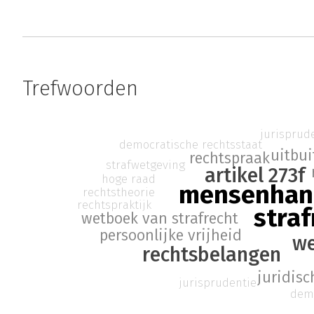
Trefwoorden
jurisprud
democratische rechtsstaat
uitbui
rechtspraak
strafwetgeving
artikel 273f
hoge raad
mensenhan
rechtstheorie
rechtspraktijk
straf
wetboek van strafrecht
persoonlijke vrijheid
we
rechtsbelangen
juridis
jurisprudentie
demo