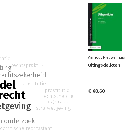
Aernout Nieuwenhuis
entie
rechtspraktijk
Uitingsdelicten
ting
rechtszekerheid
del
prostitutie
prostitutie
€ 63,50
recht
rechtstheorie
hoge raad
tgeving
strafwetgeving
ch onderzoek
cratische rechtsstaat