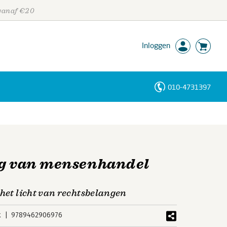
 vanaf €20
Inloggen
010-4731397
Personen
Trefwoorden
ng van mensenhandel
 het licht van rechtsbelangen
k
9789462906976