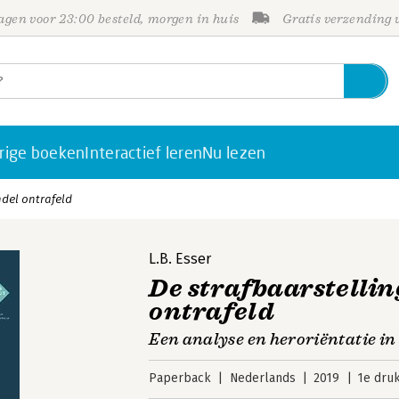
gen voor 23:00 besteld, morgen in huis
Gratis verzending
rige boeken
Interactief leren
Nu lezen
del ontrafeld
L.B. Esser
De strafbaarstelli
ontrafeld
Een analyse en heroriëntatie in
Paperback
Nederlands
2019
1e dru