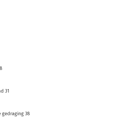
18
md 31
e gedraging 38