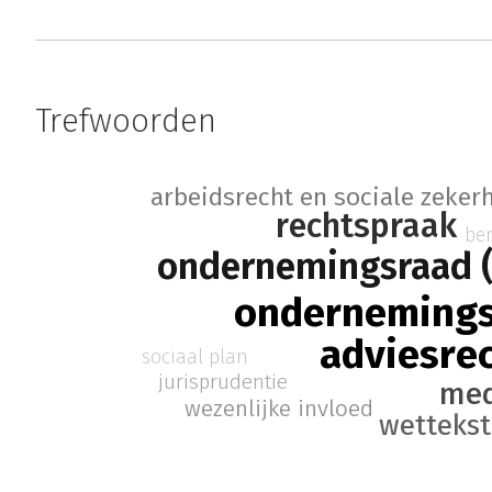
Trefwoorden
arbeidsrecht en sociale zeker
rechtspraak
be
ondernemingsraad 
onderneming
adviesre
sociaal plan
jurisprudentie
med
wezenlijke invloed
wetteks