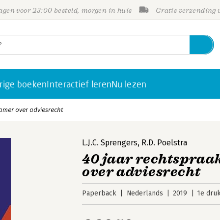
gen voor 23:00 besteld, morgen in huis
Gratis verzending
rige boeken
Interactief leren
Nu lezen
amer over adviesrecht
L.J.C. Sprengers
,
R.D. Poelstra
40 jaar rechtspra
over adviesrecht
Paperback
Nederlands
2019
1e dru