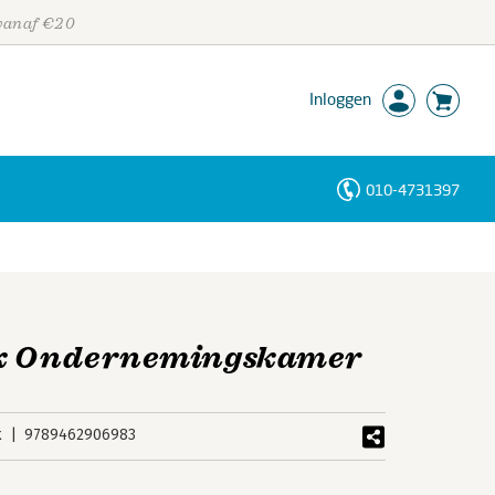
 vanaf €20
Inloggen
010-4731397
Personen
Trefwoorden
ak Ondernemingskamer
k
9789462906983