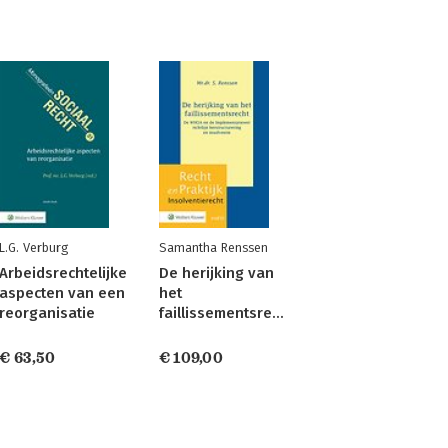
L.G. Verburg
Samantha Renssen
Arbeidsrechtelijke
De herijking van
aspecten van een
het
reorganisatie
faillissementsrecht
€ 63,50
€ 109,00