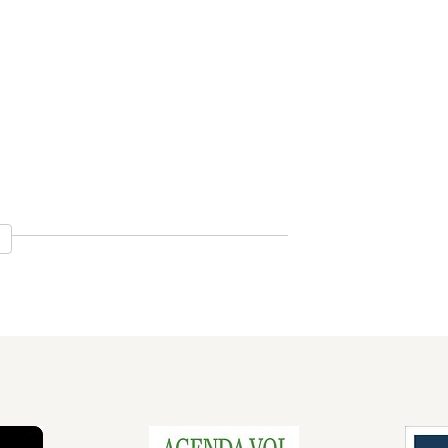
ngskamer 41
nen 47