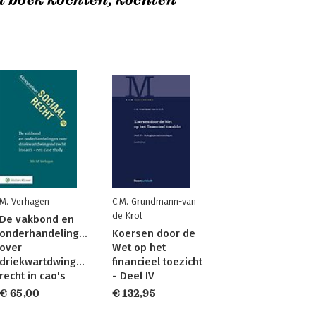
t boek kochten, kochten
M. Verhagen
C.M. Grundmann-van
de Krol
De vakbond en
onderhandelingen
Koersen door de
over
Wet op het
driekwartdwingend
financieel toezicht
recht in cao's
- Deel IV
€ 65,00
€ 132,95