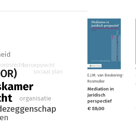
heid
roepsrecht
beroepsrecht
(OR)
sociaal plan
E.J.M. van Beukering-
Rosmuller
skamer
Mediation in
cht
juridisch
organisatie
perspectief
ezeggenschap
€ 59,00
ten