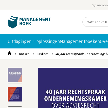
Op werkda
Uitdagingen + oplossingen
Managementboeken
Ove
Boeken
Juridisch
40 jaar rechtspraak Ondernemingsk