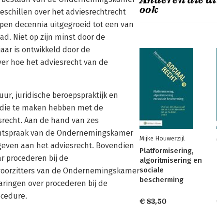
Anderen die di
ook
eschillen over het adviesrechtrecht
pen decennia uitgegroeid tot een van
. Niet op zijn minst door de
jaar is ontwikkeld door de
er hoe het adviesrecht van de
ur, juridische beroepspraktijk en
 die te maken hebben met de
recht. Aan de hand van zes
echtspraak van de Ondernemingskamer
Mijke Houwerzijl
geven aan het adviesrecht. Bovendien
Platformisering,
ar procederen bij de
algoritmisering en
sociale
voorzitters van de Ondernemingskamer
bescherming
ringen over procederen bij de
cedure.
€ 83,50