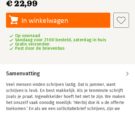
€ 22,99
In winkelwagen
Op voorraad
Vandaag voor 21:00 besteld, zaterdag in huis
Gratis verzonden
Past door de brievenbus
Samenvatting
Veel mensen vinden schrijven lastig. Dat is jammer, want
schrijven is leuk. En best makkelijk. Als je tenminste schrijft
zoals je praat. Ingewikkelder hoeft het niet te zijn. We maken
het onszelf vaak onnodig moeilijk: ‘Hierbij doe ik u de offerte
toekomen.’ En als we een sollicitatiebrief schrijven, zijn we
ineens woonachtig en werkzaam. Waarom zo formeel? Zo
oubollig? Vergeet wat je ooit op school geleerd hebt. Liefst
per direct.