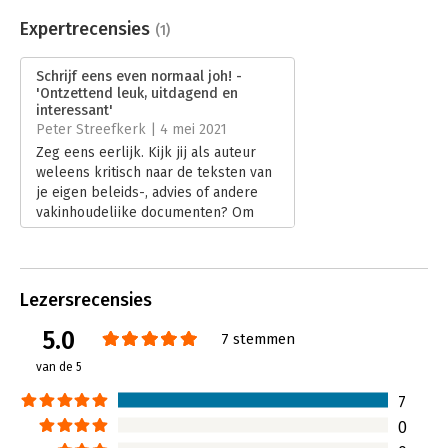
Aantal pagina's:
192
Uitgever:
AnderZ
Expertrecensies
(1)
Druk:
5
Verschijningsdatum:
27-5-2022
Schrijf eens even normaal joh! -
'Ontzettend leuk, uitdagend en
Hoofdrubriek:
Woordenboeken en taal
interessant'
Peter Streefkerk | 4 mei 2021
Zeg eens eerlijk. Kijk jij als auteur
weleens kritisch naar de teksten van
je eigen beleids-, advies of andere
vakinhoudelijke documenten? Om
heel eerlijk te zijn, ik niet altijd.
Omdat de waan van de dag vaak
regeert als je documenten ter
besluitvorming of publicatie moet
Lezersrecensies
inleveren.
Lees verder
5.0
7 stemmen
van de 5
7
0