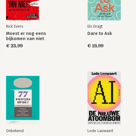
3 Hou vast die lezer
48
3.1 Broodje afhaak 49
3.2 Waarom wollig? 52
Rick Evers
Els Dragt
3.3 Moest Er Nog Eens Bijkomen Van Niet 55
Moest er nog eens
Dare to Ask
3.4 Het holle-vatensyndroom 57
bijkomen van niet
3.5 Voor de draad ermee 67
€ 23,99
€ 19,99
3.6 Hallo, ben je er nog? 68
3.7 Hoe smaakte de soep? Heel goed binnen te houden 71
3.8 Ik hou van jou schat. Nou en? 74
3.9 Dump je afval niet te snel 76
3.10 Hoe lang is een Chinees zin? 79
3.11 Ik moet helemaal niets! 88
3.12 Houden we het wel een beetje positief? 89
3.13 Wat een vreselijke tang! 91
3.14 Geef je luie tekst een schop onder zijn dikke reet 92
3.15 Niet lullen over zullen 93
3.16 Vier onzekere jongens 95
3.17 De vent achter de tent en de vrouw achter het gebouw 97
3.18 Het Tranentrio 101
3.19 Is mission statement dan het Britse broertje? 104
Onbekend
Lode Lauwaert
3.20 Onze geschiedenis is saai en voorspelbaar 107