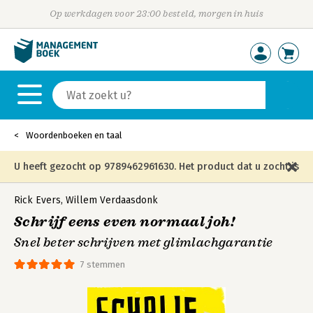
Op werkdagen voor 23:00 besteld, morgen in huis
Woordenboeken en taal
U heeft gezocht op 9789462961630. Het product dat u zocht is
niet meer in die editie leverbaar en is vervangen door de
Rick Evers
,
Willem Verdaasdonk
Schrijf eens even normaal joh!
onderstaande editie.
Snel beter schrijven met glimlachgarantie
7 stemmen