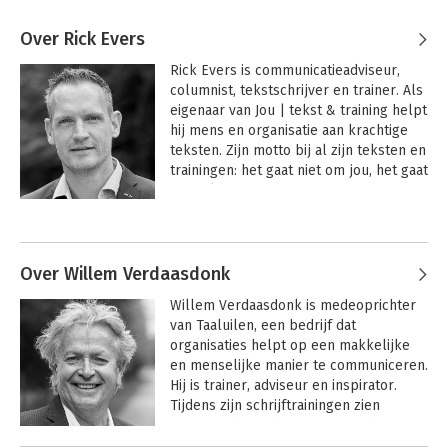
Over Rick Evers
Rick Evers is communicatieadviseur, 
columnist, tekstschrijver en trainer. Als 
eigenaar van Jou | tekst & training helpt 
hij mens en organisatie aan krachtige 
teksten. Zijn motto bij al zijn teksten en 
trainingen: het gaat niet om jou, het gaat 
om je lezer.
Andere boeken door Rick Evers
Over Willem Verdaasdonk
Willem Verdaasdonk is medeoprichter 
van Taaluilen, een bedrijf dat 
organisaties helpt op een makkelijke 
en menselijke manier te communiceren. 
Hij is trainer, adviseur en inspirator. 
Tijdens zijn schrijftrainingen zien 
cursisten dat schrijven voor iedereen 
weggelegd is. Ze krijgen er plezier in.