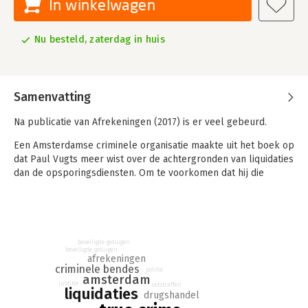
In winkelwagen
Nu besteld, zaterdag in huis
Samenvatting
Na publicatie van Afrekeningen (2017) is er veel gebeurd.
Een Amsterdamse criminele organisatie maakte uit het boek op
dat Paul Vugts meer wist over de achtergronden van liquidaties
dan de opsporingsdiensten. Om te voorkomen dat hij die
informatie zou publiceren, werd voor hem een moordopdracht
afgegeven. Vugts kreeg de zwaarst denkbare beveiliging en
leefde ruim een half jaar in een safe house.
Benaouf A., een hoofdpersoon in Afrekeningen, probeerde zich
beveiligde getuigen
op 11 oktober 2017 door een groep zwaarbewapende
beveiligde getuigen
afrekeningen
getrouwen met een helikopter te laten bevrijden uit de
criminele bendes
politie
amsterdam
gevangenis in Roermond. De politie werd getipt en kon het
justitie
celstraffen
liquidaties
plan verijdelen. Er volgde een spectaculaire achtervolging
drugshandel
waarbij één dode viel, de getrouwen werden gearresteerd en