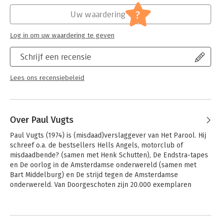
Hoofdrubriek:
Thrillers en spanning
Jongbloed:
Strafrecht - Criminologie
?
Uw waardering
Log in om uw waardering te geven
Schrijf een recensie
Lees ons recensiebeleid
Over Paul Vugts
Paul Vugts (1974) is (misdaad)verslaggever van Het Parool. Hij 
schreef o.a. de bestsellers Hells Angels, motorclub of 
misdaadbende? (samen met Henk Schutten), De Endstra-tapes 
en De oorlog in de Amsterdamse onderwereld (samen met 
Bart Middelburg) en De strijd tegen de Amsterdamse 
onderwereld. Van Doorgeschoten zijn 20.000 exemplaren 
verkocht.
Andere boeken door Paul Vugts