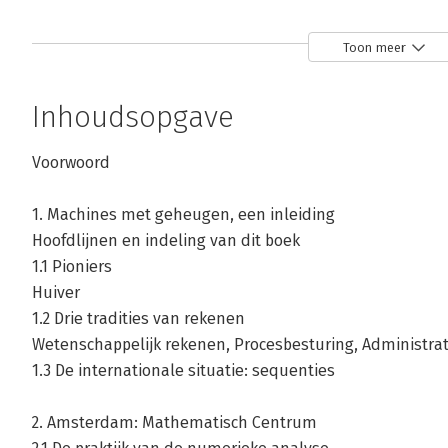
Toon meer
Inhoudsopgave
Andere boeken door Bas van Vlijme
Voorwoord
1. Machines met geheugen, een inleiding
Bekijk alle boeken
Hoofdlijnen en indeling van dit boek
1.1 Pioniers
Huiver
1.2 Drie tradities van rekenen
Wetenschappelijk rekenen, Procesbesturing, Administrat
1.3 De internationale situatie: sequenties
2. Amsterdam: Mathematisch Centrum