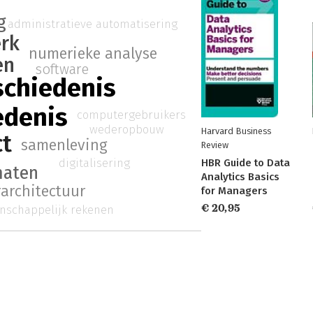
g
administratieve automatisering
erk
numerieke analyse
en
software
chiedenis
edenis
computergebruikers
wederopbouw
Harvard Business
ct
samenleving
Review
digitalisering
HBR Guide to Data
maten
Analytics Basics
architectuur
for Managers
€ 20,95
nschappelijk rekenen