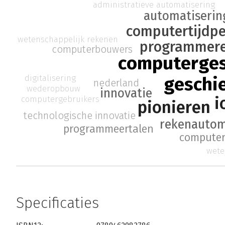
administratieve automatisering
automatiserin
computertijdp
wetenschappelijk rekenen
programmer
computerbouwers
computerges
digitalisering
geschi
nederland
wederopbouw
innovatie
i
computergebruikers
pionieren
technologische innovatie
rekenauto
programmeertalen
computer
wete
Specificaties