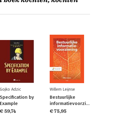
t boek kochten, kochten
Gojko Adzic
Willem Leijnse
Specification by
Bestuurlijke
Example
informatievoorziening
€ 59,74
€ 75,95