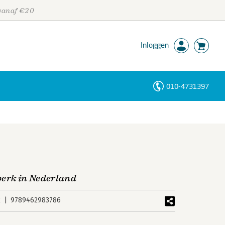
 vanaf €20
Inloggen
010-4731397
Personen
Trefwoorden
perk in Nederland
k
9789462983786