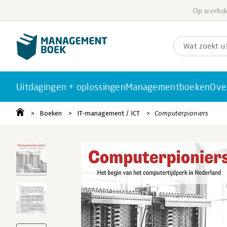
Op werkda
Uitdagingen + oplossingen
Managementboeken
Ove
Boeken
IT-management / ICT
Computerpioniers