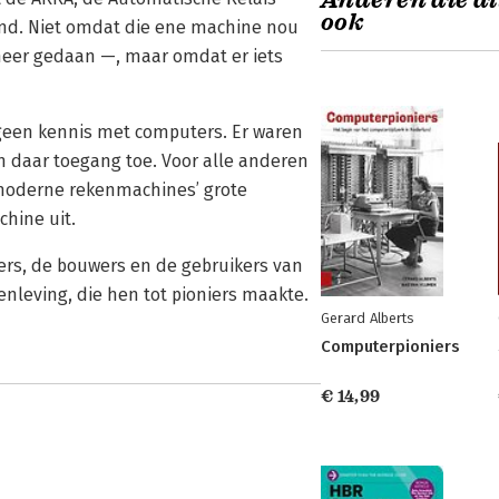
Anderen die di
ook
nd. Niet omdat die ene machine nou
 meer gedaan —, maar omdat er iets
een kennis met computers. Er waren
daar toegang toe. Voor alle anderen
‘moderne rekenmachines’ grote
chine uit.
ers, de bouwers en de gebruikers van
leving, die hen tot pioniers maakte.
Gerard Alberts
Computerpioniers
€ 14,99