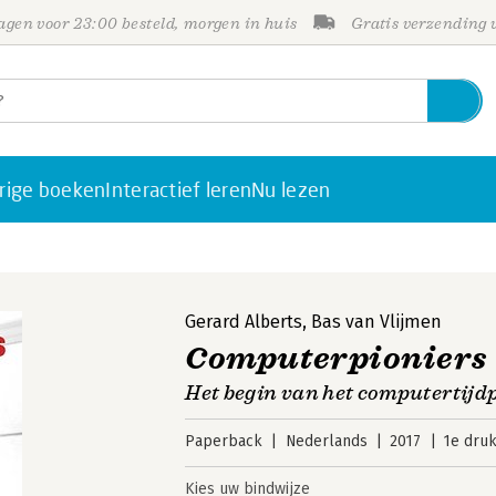
gen voor 23:00 besteld, morgen in huis
Gratis verzending
rige boeken
Interactief leren
Nu lezen
Gerard Alberts
,
Bas van Vlijmen
Computerpioniers
Het begin van het computertijd
Paperback
Nederlands
2017
1e dru
Kies uw bindwijze