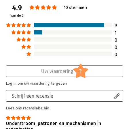
Aantal pagina's:
104
4.9
Uitgever:
Eburon Business
10 stemmen
Druk:
1
van de 5
Verschijningsdatum:
25-8-2019
9
Hoofdrubriek:
Organisatiekunde
1
0
0
0
?
Uw waardering
Log in om uw waardering te geven
Schrijf een recensie
Lees ons recensiebeleid
Onderstroom, patronen en mechanismen in