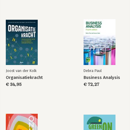
projectmanagement
Bekijk alle boeken
Joost van der Kolk
Debra Paul
Organisatiekracht
Business Analysis
€ 34,95
€ 72,27