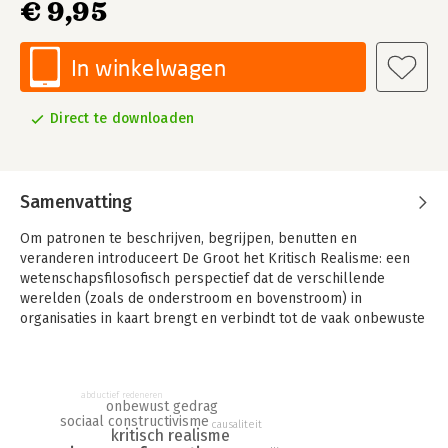
€ 9,95
In winkelwagen
Direct te downloaden
Samenvatting
Om patronen te beschrijven, begrijpen, benutten en
veranderen introduceert De Groot het Kritisch Realisme: een
wetenschapsfilosofisch perspectief dat de verschillende
werelden (zoals de onderstroom en bovenstroom) in
organisaties in kaart brengt en verbindt tot de vaak onbewuste
patronen die ze vormen.
Door een 3D-bril kijken naar wat er gebeurt in een organisatie
en daarmee de gelaagdheid van de empirische, de 'feitelijke'
abductief redeneren
onbewust gedrag
en de 'niet-feitelijke' werkelijkheden onderscheiden en
sociaal constructivisme
causaliteit
verbinden. Uniek aan dit boek is de introductie van context-
kritisch realisme