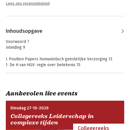
Lees ons recensiebeleid
Inhoudsopgave
Voorwoord 7
Inleiding 9
I. Position Papers Humanistisch geestelijke Verzorging 13
1. De H van HGV: regie over betekenis 15
Joachim Duyndam
2. Humanisme als sociaal-politieke stroming 33
Evelien Tonkens
Aanbevolen live events
II. Praktijkverhalen 49
1. Menselijke bloei in de gevangenis? 51
Hans Scheper
Dinsdag 27-10-2026
2. Betekenisregie door deelnemende professionaliteit 57
Collegereeks Leiderschap in
Beate Giebner
complexe tijden
3. Een maatschap biedt mogelijkheden en inspiratie 67
Collegereeks
Maatschap Zingesprek Wageningen