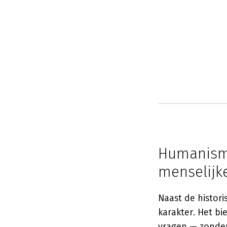
Humanisme 
menselijk
Naast de histori
karakter. Het bi
vragen — zonder 