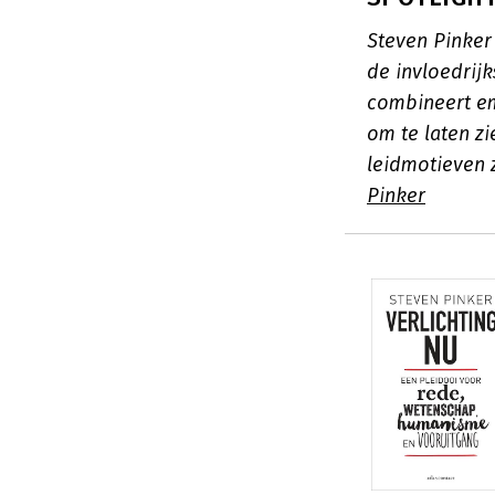
Steven Pinker
de invloedrijk
combineert em
om te laten z
leidmotieven z
Pinker