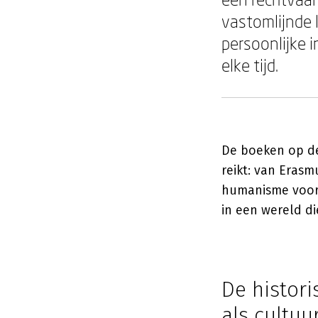
vastomlijnde l
persoonlijke i
elke tijd.
De boeken op de
reikt: van Erasm
humanisme voorbi
in een wereld d
De histor
als cultu