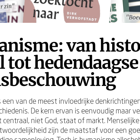
r zin"
r zin"
"Boe
"Boe
nisme: van histo
l tot hedendaagse
nsbeschouwing
een van de meest invloedrijke denkrichtingen
hiedenis. De kern ervan is eenvoudig maar v
 centraal, niet God, staat of markt. Menselijk
twoordelijkheid zijn de maatstaf voor een go
dige samenleving. Toch is humanisme allesbe