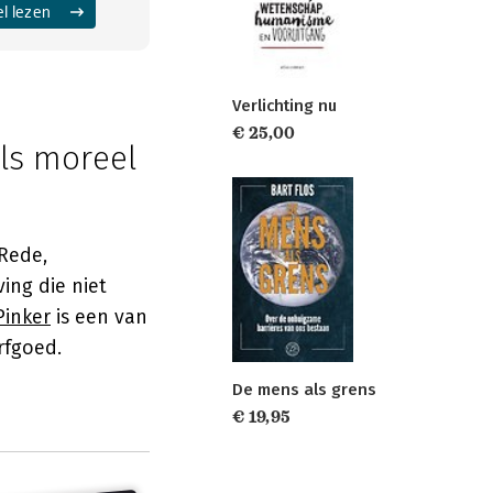
el lezen
Verlichting nu
€ 25,00
ls moreel
 Rede,
ing die niet
Pinker
is een van
rfgoed.
De mens als grens
€ 19,95