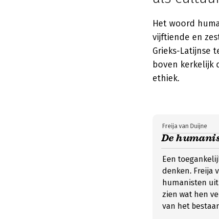
Het woord human
vijftiende en z
Grieks-Latijnse 
boven kerkelijk 
ethiek.
Freija van Duijne
De humanist
Een toegankeli
denken. Freija 
humanisten uit 
zien wat hen ve
van het bestaa