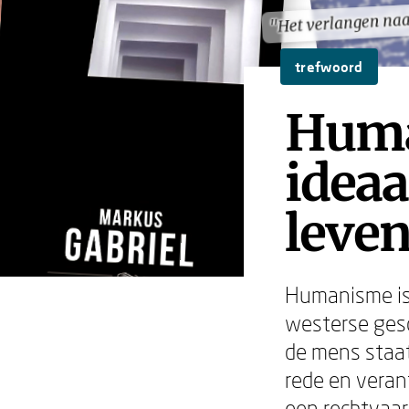
"Het verlangen naa
"Het verlangen naa
trefwoord
Huma
ideaa
leve
Humanisme is 
westerse gesc
de mens staat
rede en veran
een rechtvaar