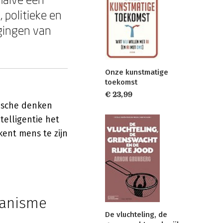
, politieke en
agingen van
Onze kunstmatige
toekomst
€ 23,99
ische denken
telligentie het
kent mens te zijn
manisme
De vluchteling, de