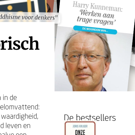
ddhisme voor denkers"
ddhisme voor denkers"
risch
 in de
eelomvattend:
e waardigheid,
De bestsellers
ed leven en
halve een