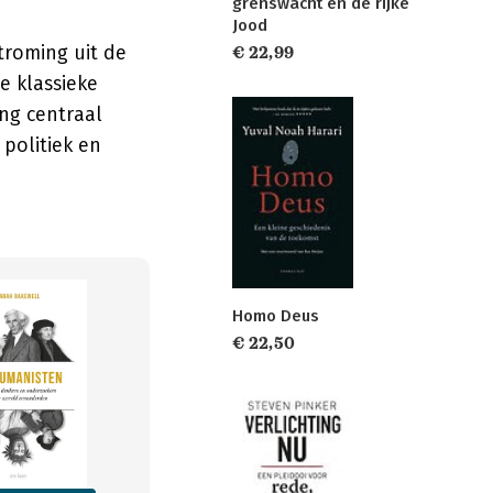
grenswacht en de rijke
Jood
troming uit de
€ 22,99
e klassieke
ng centraal
 politiek en
Homo Deus
€ 22,50