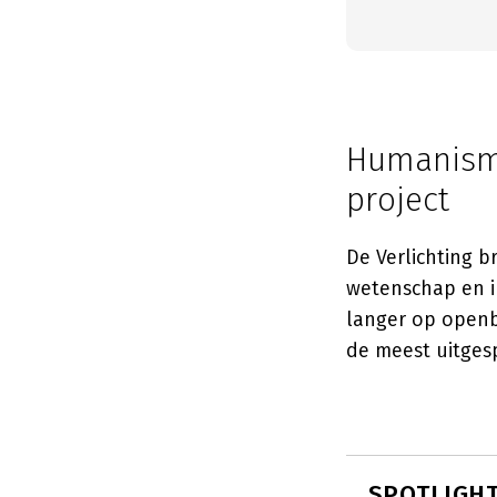
Humanisme
project
De Verlichting 
wetenschap en in
langer op open
de meest uitges
SPOTLIGHT: