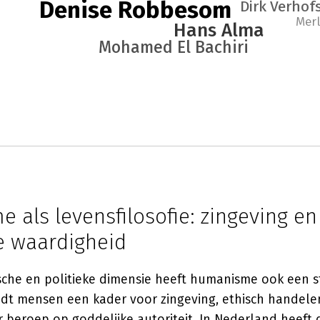
Denise Robbesom
Dirk Verhof
Merl
Hans Alma
Mohamed El Bachiri
als levensfilosofie: zingeving en
e waardigheid
sche en politieke dimensie heeft humanisme ook een s
edt mensen een kader voor zingeving, ethisch handelen
beroep op goddelijke autoriteit. In Nederland heeft d