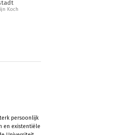
stadt
ijn Koch
terk persoonlijk
 en existentiële
e Universiteit