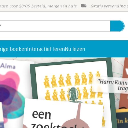
gen voor 23:00 besteld, morgen in huis
Gratis verzending
rige boeken
Interactief leren
Nu lezen
"Harry Kunn
"Harry Kunn
trag
trag