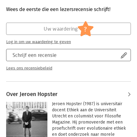
Druk:
1
Verschijningsdatum:
12-6-2014
Wees de eerste die een lezersrecensie schrijft!
Hoofdrubriek:
Filosofie
?
Uw waardering
Log in om uw waardering te geven
Schrijf een recensie
Lees ons recensiebeleid
Over Jeroen Hopster
Jeroen Hopster (1987) is universitair 
docent Ethiek aan de Universiteit 
Utrecht en columnist voor Filosofie 
Magazine. Hij promoveerde met een 
proefschrift over evolutionaire ethiek 
en doet onderzoek naar morele 