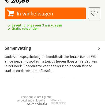
€ 26,99
In winkelwagen
Levertijd ongeveer 3 werkdagen
Gratis verzonden
Samenvatting
Onderzoekspsycholoog en boeddhistische leraar Han de Wit
en de jonge filosoof en historicus Jeroen Hopster vergelijken
in het boek 'Boeddhisme voor denkers' de boeddhistische
traditie en de westerse filosofie.
Er blijken overeenkomsten én verschillen te bestaan. Een
verschil ligt in de innerlijke ervaring als bron voor kennis. In
het Westen speelt die innerlijke ervaring bijna geen rol meer,
voor boeddhisten is ze juist belangrijk. Dat maakt het
emotionele intelligentie
boeddhisme tot een schatkamer voor levenskunst.
zelfkennis
vergelijkende filosofie
niet-theïsme
psychologie