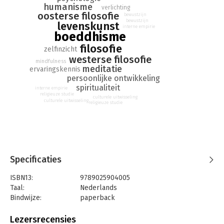
humanisme
verlichting
oosterse filosofie
bewustzijn
bewustzijn
levenskunst
interne empirie
boeddhisme
filosofie
zelfinzicht
westerse filosofie
mindfulness
meditatie
ervaringskennis
persoonlijke ontwikkeling
spiritualiteit
interne empirie
religieuze studie
culturele uitwisseling
culturele uitwisseling
religieuze studie
Specificaties
ISBN13:
9789025904005
Taal:
Nederlands
Bindwijze:
paperback
Aantal pagina's:
96
Uitgever:
Ten Have
Lezersrecensies