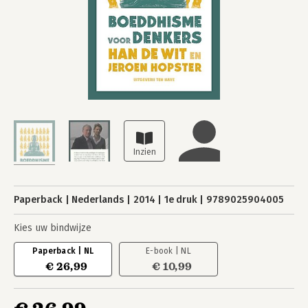
Paperback
Nederlands
2014
1e druk
9789025904005
Kies uw bindwijze
Paperback | NL
E-book | NL
€ 26,99
€ 10,99